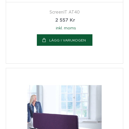
ScreenIT AT40
2 557
Kr
inkl. moms
LÄGG I VARUKOGEN