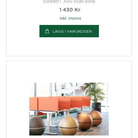
ScreenIT A30 ovan bord
1 430
Kr
inkl. moms
LÄGG I VARUKOGEN