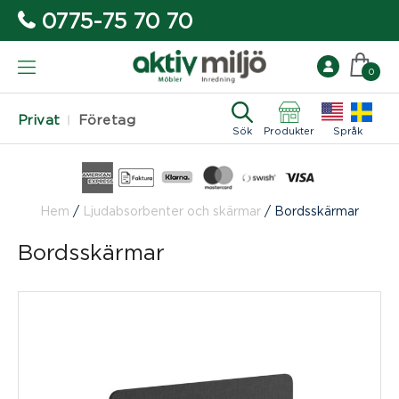
0775-75 70 70
0
Privat
Företag
Sök
Produkter
Språk
Hem
/
Ljudabsorbenter och skärmar
/
Bordsskärmar
Bordsskärmar