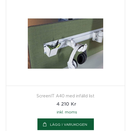
ScreenIT A40 med infälld list
4 210
Kr
inkl. moms
LÄGG I VARUKOGEN