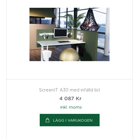
ScreenIT A30 med infälld list
4 087
Kr
inkl. moms
LÄGG I VARUKOGEN