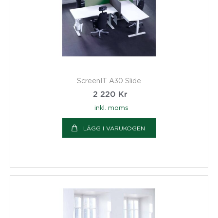
ScreenIT A30 Slide
2 220
Kr
inkl. moms
LÄGG I VARUKOGEN