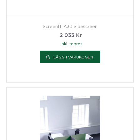
ScreenIT A30 Sidescreen
2 033
Kr
inkl. moms
LÄGG I VARUKOGEN