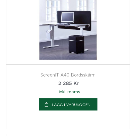
ScreenIT A40 Bordsskärm
2 285
Kr
inkl. moms
LÄGG I VARUKOGEN