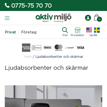
0775-75 70 70
0
Privat
Företag
Sök
Produkter
Språk
Hem
/
Ljudabsorbenter och skärmar
Ljudabsorbenter och skärmar