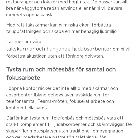
restauranger och lokaler med högt i tak. De passar särskilt
bra när väggytorna redan används eller när ni vill bevara
rummets öppna känsla.
Med rätt takskärmar kan ni minska ekon, förbättra
taluppfattningen och skapa en mer behaglig ljudmiljö.
Läs mer om våra
takskärmar och hängande ljudabsorbenter
om ni vill
förbättra akustiken utan att förändra golvytan.
Tysta rum och mötesbås för samtal och
fokusarbete
I öppna kontor räcker det inte alltid med skärmar och
absorbenter. Ibland behövs även avskilda rum för
telefonsamtal, Teams-möten, fokuserat arbete och
konfidentiella samtal.
Därför kan tysta rum, telefonbås och mötesbås vara ett
starkt komplement till ljudabsorbenter och skärmväggar. De
skapar fler mötesplatser utan traditionell ombyggnation
och ger medarbetare bättre förutsättningar för