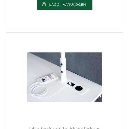
LÄGG I VARUKOGEN
Table Top Slim, utländsk bestyckning