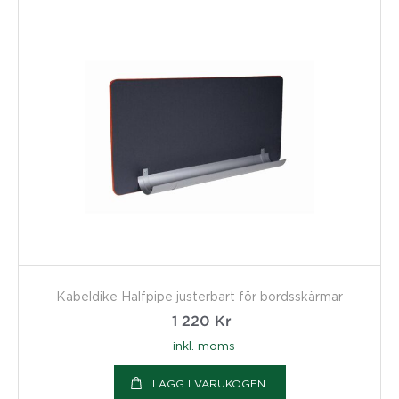
Kabeldike Halfpipe justerbart för bordsskärmar
1 220
Kr
inkl. moms
LÄGG I VARUKOGEN