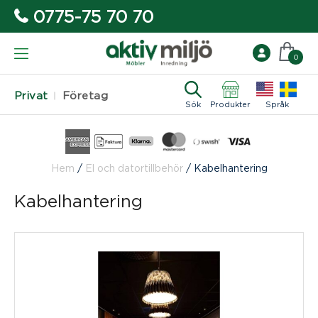
0775-75 70 70
0
Privat
Företag
Sök
Produkter
Språk
Hem
/
El och datortillbehör
/
Kabelhantering
Kabelhantering