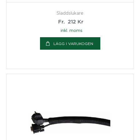
Sladdslukare
Fr.
212
Kr
inkl. moms
LÄGG I VARUKOGEN