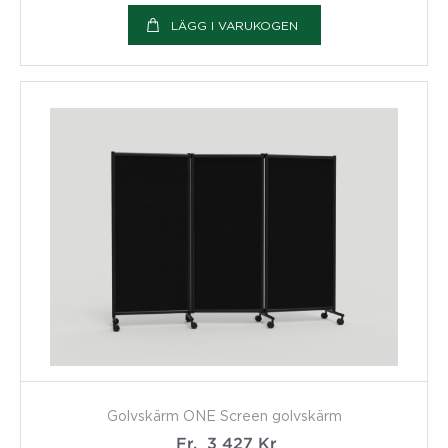
LÄGG I VARUKOGEN
Golvskärm ONE Screen golvskärm
Fr.
3 427
Kr