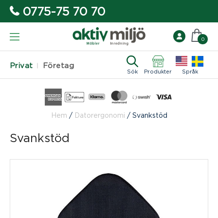
0775-75 70 70
0
Privat
Företag
Sök
Produkter
Språk
Hem
/
Datorergonomi
/
Svankstöd
Svankstöd