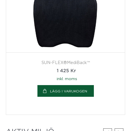
SUN-FLEX®MediBack™
1 425
Kr
inkl. moms
LÄGG I VARUKOGEN