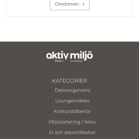
Omdömen
KATEGORIER
Datorergonomi
Loungemöbler
Kontorstillbehör
Miljösortering / Arkiv
El och datortillbehör