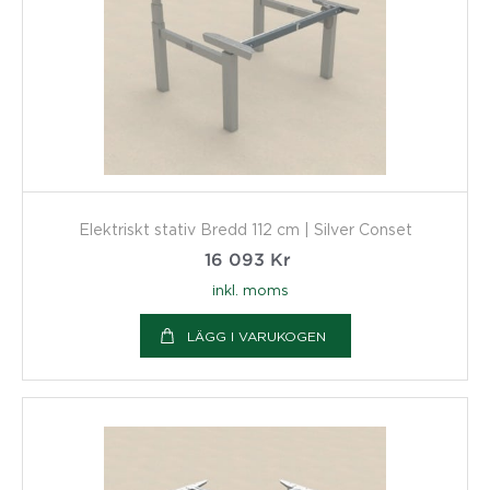
Elektriskt stativ Bredd 112 cm | Silver Conset
16 093
Kr
inkl. moms
LÄGG I VARUKOGEN