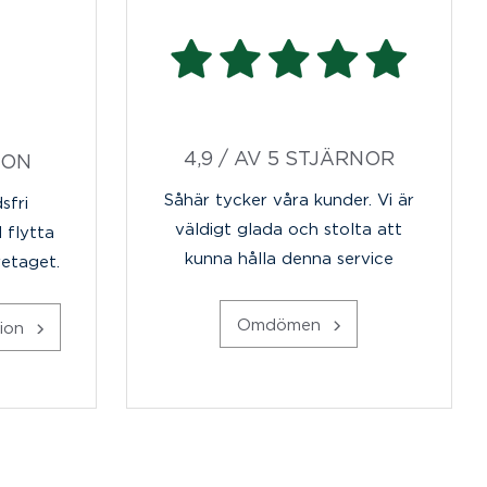
4,9 / AV 5 STJÄRNOR
ION
Såhär tycker våra kunder. Vi är
sfri
väldigt glada och stolta att
l flytta
kunna hålla denna service
retaget.
Omdömen
tion