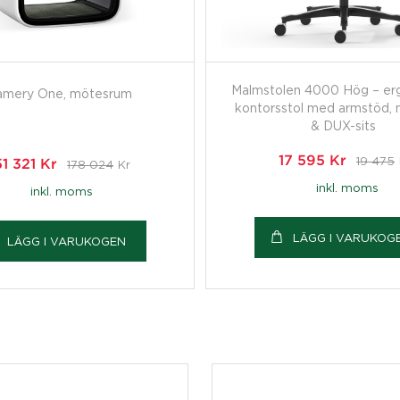
Malmstolen 4000 Hög – er
amery One, mötesrum
kontorsstol med armstöd, 
& DUX-sits
17 595
Kr
19 475
51 321
Kr
178 024
Kr
inkl. moms
inkl. moms
LÄGG I VARUKOG
LÄGG I VARUKOGEN