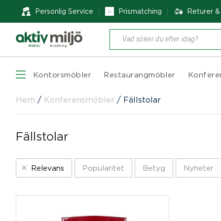
Personlig Service
Prismatching
Returer 
Produktsökning
Kontorsmöbler
Restaurangmöbler
Konfere
Hem
/
Konferensmöbler
/
Fällstolar
Fällstolar
Relevans
Popularitet
Betyg
Nyheter