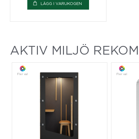
LÄGG I VARUKOGEN
AKTIV MILJÖ REKO
Fler val
Fler val