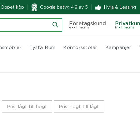
& Öppet köp
Google betyg 4.9 av 5
Hyra & Leasing
Företagskund
Privatku
exkl. moms
inkl. moms
nsmöbler
Tysta Rum
Kontorsstolar
Kampanjer
Pris: lågt till högt
Pris: högt till lågt