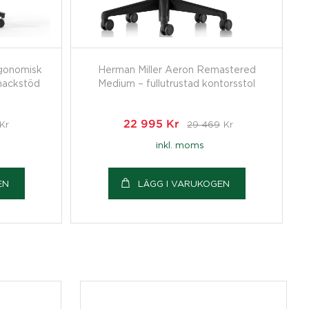
gonomisk
Herman Miller Aeron Remastered
nackstöd
Medium – fullutrustad kontorsstol
Kr
22 995
Kr
29 469
Kr
inkl. moms
EN
LÄGG I VARUKOGEN