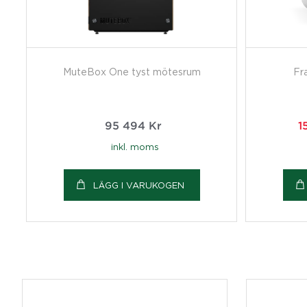
MuteBox One tyst mötesrum
Fr
95 494
Kr
1
inkl. moms
LÄGG I VARUKOGEN