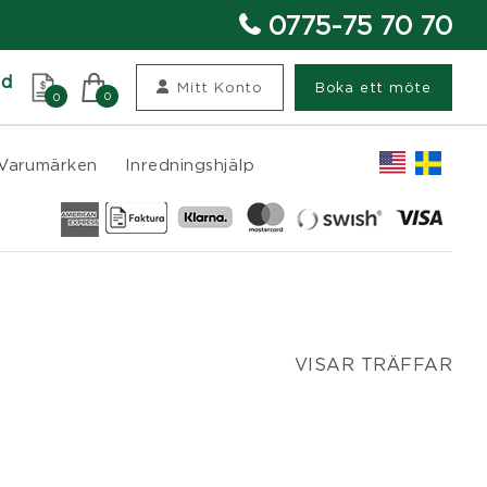
0775-75 70 70
nd
Mitt Konto
Boka ett möte
0
0
Varumärken
Inredningshjälp
VISAR TRÄFFAR