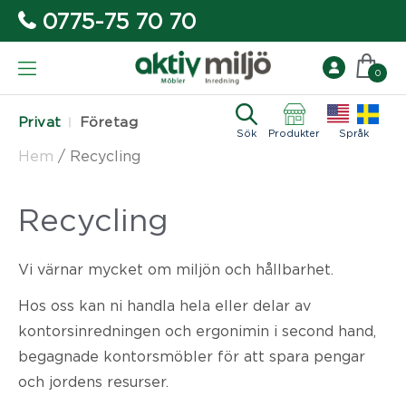
0775-75 70 70
0
Privat
Företag
Sök
Produkter
Språk
Hem
/
Recycling
Recycling
Vi värnar mycket om miljön och hållbarhet.
Hos oss kan ni handla hela eller delar av
kontorsinredningen och ergonimin i second hand,
begagnade kontorsmöbler för att spara pengar
och jordens resurser.