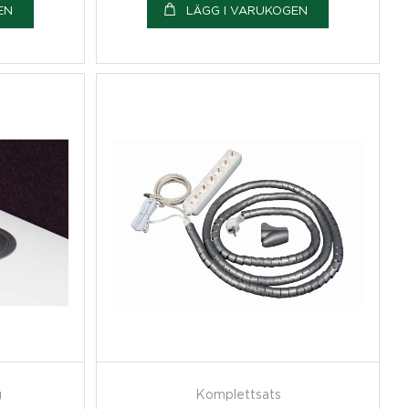
EN
LÄGG I VARUKOGEN
g
Komplettsats