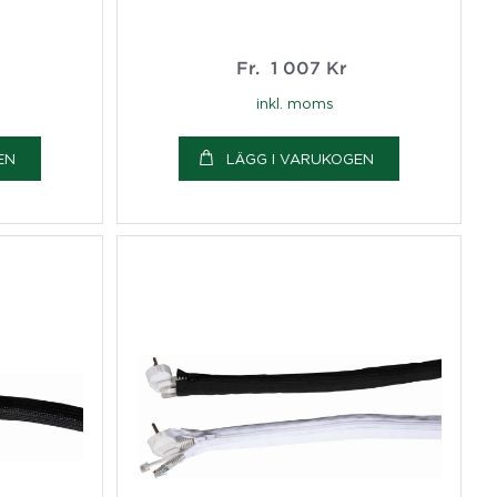
Fr.
1 007
Kr
inkl. moms
EN
LÄGG I VARUKOGEN