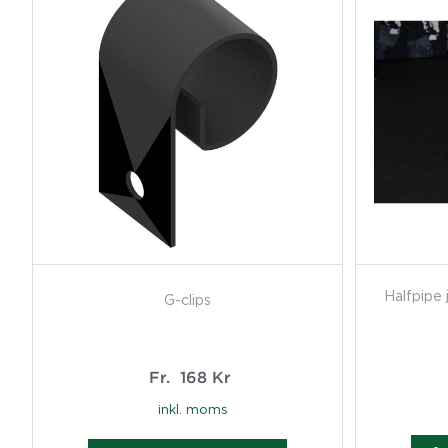
Halfpipe 
G-clips
Fr.
168
Kr
inkl. moms