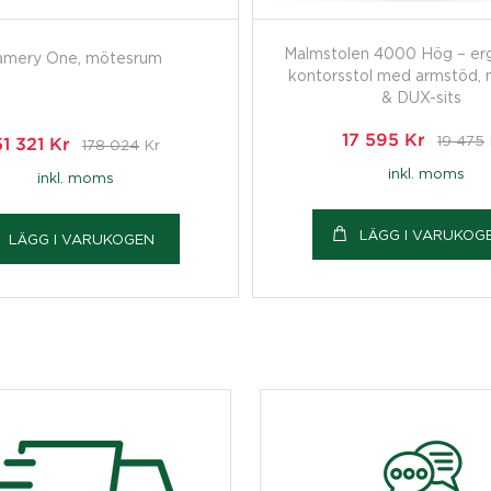
Malmstolen 4000 Hög – er
amery One, mötesrum
kontorsstol med armstöd, 
& DUX-sits
17 595
Kr
19 475
51 321
Kr
178 024
Kr
inkl. moms
inkl. moms
LÄGG I VARUKOG
LÄGG I VARUKOGEN