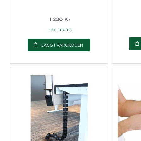
1 220
Kr
inkl. moms
LÄGG I VARUKOGEN