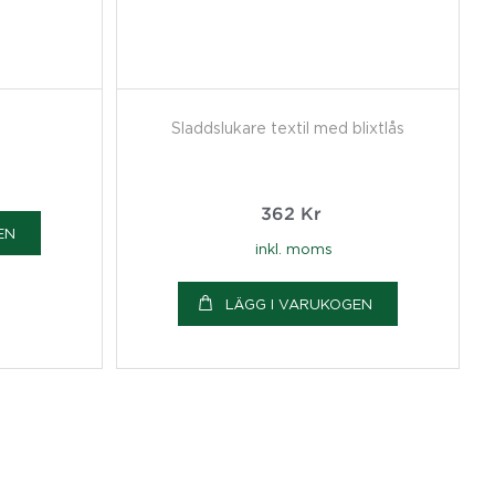
Sladdslukare textil med blixtlås
362
Kr
EN
inkl. moms
LÄGG I VARUKOGEN