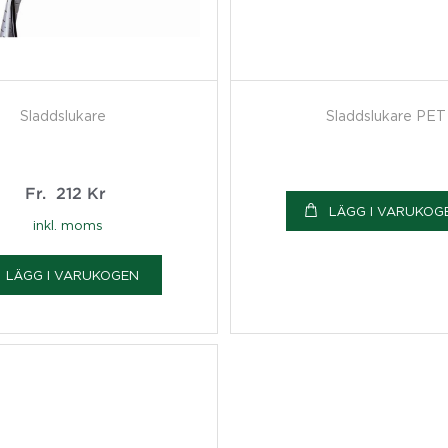
Sladdslukare
Sladdslukare PET
Fr.
212
Kr
LÄGG I VARUKOG
inkl. moms
LÄGG I VARUKOGEN