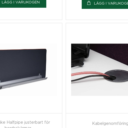
LÄGG I VARUKOGEN
LÄGG I VARUKOG
ke Halfpipe justerbart för
Kabelgenomförin
bordsskärmar