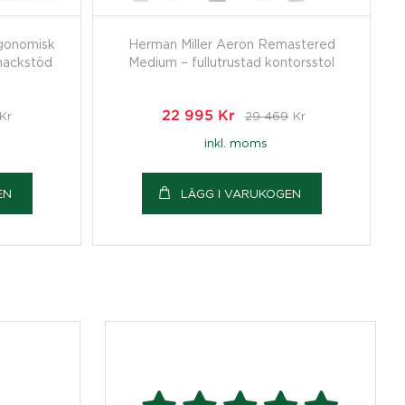
gonomisk
Herman Miller Aeron Remastered
nackstöd
Medium – fullutrustad kontorsstol
Kr
22 995
Kr
29 469
Kr
inkl. moms
EN
LÄGG I VARUKOGEN