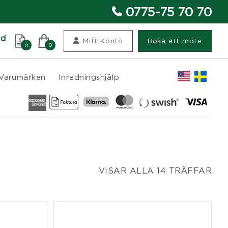
0775-75 70 70
nd
Mitt Konto
Boka ett möte
0
0
Varumärken
Inredningshjälp
VISAR ALLA 14 TRÄFFAR