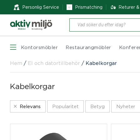
Personlig Service
Prismatching
Returer 
Produktsökning
Kontorsmöbler
Restaurangmöbler
Konfere
Hem
/
El och datortillbehör
/
Kabelkorgar
Kabelkorgar
Relevans
Popularitet
Betyg
Nyheter