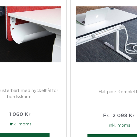
justerbart med nyckelhål för
Halfpipe Komplet
bordsskärm
1 060
Kr
Fr.
2 098
Kr
inkl. moms
inkl. moms