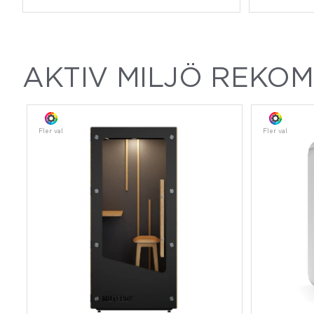
AKTIV MILJÖ REKO
Fler val
Fler val