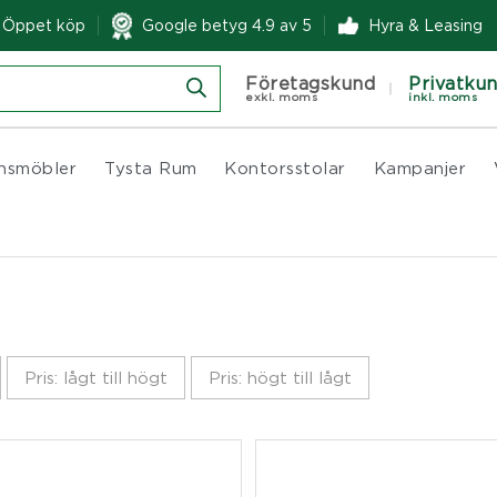
& Öppet köp
Google betyg 4.9 av 5
Hyra & Leasing
Företagskund
Privatku
exkl. moms
inkl. moms
nsmöbler
Tysta Rum
Kontorsstolar
Kampanjer
Pris: lågt till högt
Pris: högt till lågt