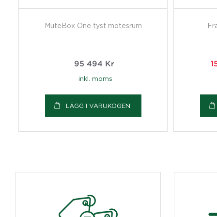
MuteBox One tyst mötesrum
Fr
95 494
Kr
1
inkl. moms
LÄGG I VARUKOGEN