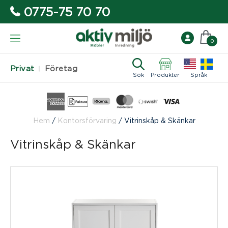
0775-75 70 70
0
Privat
Företag
Sök
Produkter
Språk
Hem
/
Kontorsförvaring
/
Vitrinskåp & Skänkar
Vitrinskåp & Skänkar