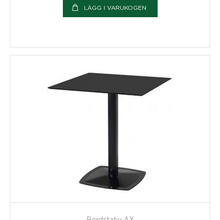
LÄGG I VARUKOGEN
Bordstativ AX