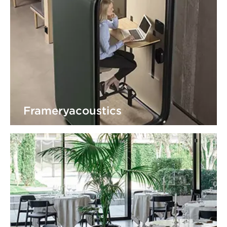
Frameryacoustics
Mötesbås för den kräsne användaren Därför är
Framery ett koncept s...
Visa produkter