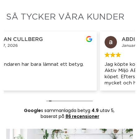
SÅ TYCKER VÅRA KUNDER
ABDI GULUMA
Januari 15, 2026
Jag köpte kontorsstolen Seating Director från
Aktiv Miljö AB och är mycket nöjd med hela
köpet. Eftersom jag har ett arbete där jag sitter
mycket och haft ont i ryggen, fick jag hjälp av
erfaren personal att välja en stol som passar mina
behov.
Jag fick ett väldigt bra bemötande i butiken och
Google
s sammanlagda betyg
4.9
utav 5,
möjlighet att testa flera olika kontorsstolar innan
baserat på
86 recensioner
jag bestämde mig. Personalen delade med sig av
sin erfarenhet och gav tydliga råd samt bra
förklaringar om skillnaderna mellan de stolar som
fanns, vilket gjorde valet enkelt och tryggt.