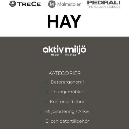
KATEGORIER
Datorergonomi
Loungemöbler
Kontorstillbehör
Miljösortering / Arkiv
El och datortillbehör