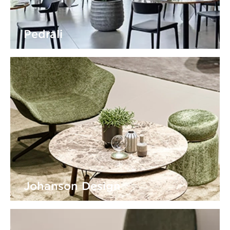
Pedrali
Pedrali möbler för företag, kontor och offentliga
miljöer Letar du eft...
Visa produkter
Johanson Design
Johanson Design möbler för företag och offentliga
miljöer Letar du eft...