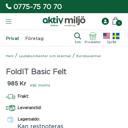
0775-75 70 70
0
Privat
Företag
Sök
Produkter
Språk
/
/
Hem
Ljudabsorbenter och skärmar
Bordsskärmar
FoldIT Basic Felt
985
Kr
inkl. moms
Frakt:
Leveranstid:
Lagersaldo:
Kan restnoteras