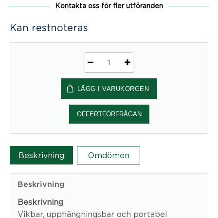
Kontakta oss för fler utföranden
Kan restnoteras
FoldIT
Basic
LÄGG I VARUKORGEN
Felt
mängd
OFFERTFÖRFRÅGAN
Beskrivning
Omdömen
Beskrivning
Beskrivning
Vikbar, upphängningsbar och portabel