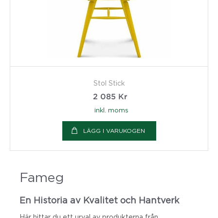
Stol Stick
2 085
Kr
inkl. moms
LÄGG I VARUKOGEN
Fameg
En Historia av Kvalitet och Hantverk
Här hittar du ett urval av produkterna från