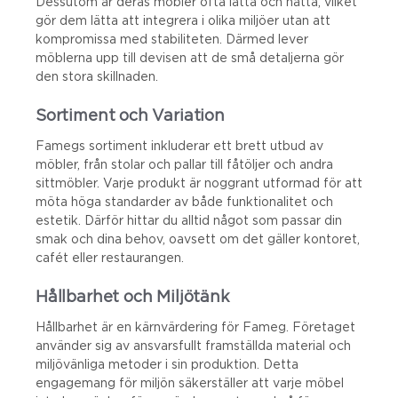
Dessutom är deras möbler ofta lätta och nätta, vilket
gör dem lätta att integrera i olika miljöer utan att
kompromissa med stabiliteten. Därmed lever
möblerna upp till devisen att de små detaljerna gör
den stora skillnaden.
Sortiment och Variation
Famegs sortiment inkluderar ett brett utbud av
möbler, från stolar och pallar till fåtöljer och andra
sittmöbler. Varje produkt är noggrant utformad för att
möta höga standarder av både funktionalitet och
estetik. Därför hittar du alltid något som passar din
smak och dina behov, oavsett om det gäller kontoret,
cafét eller restaurangen.
Hållbarhet och Miljötänk
Hållbarhet är en kärnvärdering för Fameg. Företaget
använder sig av ansvarsfullt framställda material och
miljövänliga metoder i sin produktion. Detta
engagemang för miljön säkerställer att varje möbel