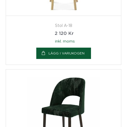
Stol A-18
2 120
Kr
inkl. moms
LÄGG I VARUKOGEN