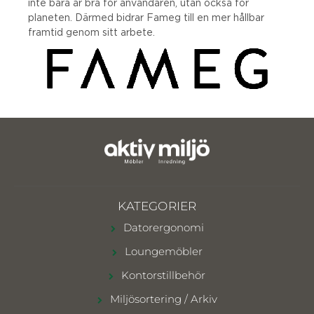
inte bara är bra för användaren, utan också för
planeten. Därmed bidrar Fameg till en mer hållbar
framtid genom sitt arbete.
KATEGORIER
Datorergonomi
Loungemöbler
Kontorstillbehör
Miljösortering / Arkiv