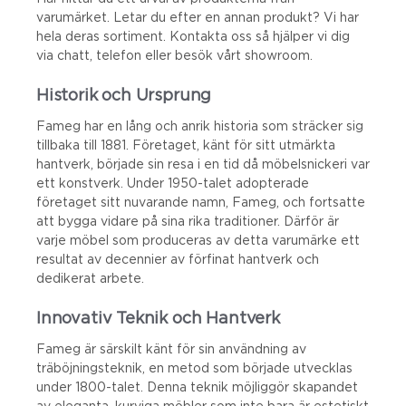
varumärket. Letar du efter en annan produkt? Vi har
hela deras sortiment. Kontakta oss så hjälper vi dig
via chatt, telefon eller besök vårt showroom.
Historik och Ursprung
Fameg har en lång och anrik historia som sträcker sig
tillbaka till 1881. Företaget, känt för sitt utmärkta
hantverk, började sin resa i en tid då möbelsnickeri var
ett konstverk. Under 1950-talet adopterade
företaget sitt nuvarande namn, Fameg, och fortsatte
att bygga vidare på sina rika traditioner. Därför är
varje möbel som produceras av detta varumärke ett
resultat av decennier av förfinat hantverk och
dedikerat arbete.
Innovativ Teknik och Hantverk
Fameg är särskilt känt för sin användning av
träböjningsteknik, en metod som började utvecklas
under 1800-talet. Denna teknik möjliggör skapandet
av eleganta, kurviga möbler som inte bara är estetiskt