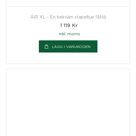
AIR XL – En bekväm stapelbar fåtölj
1 119
Kr
inkl. moms
LÄGG I VARUKOGEN