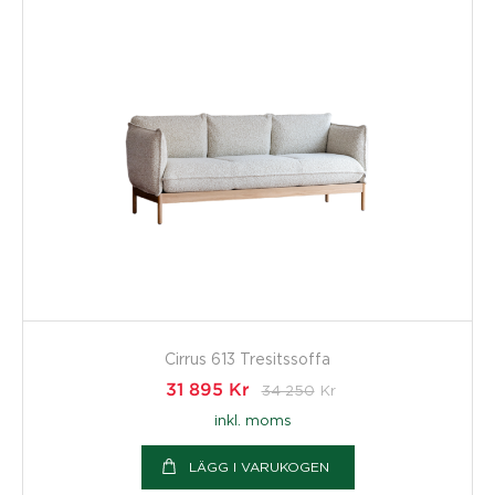
Cirrus 613 Tresitssoffa
31 895
Kr
34 250
Kr
inkl. moms
LÄGG I VARUKOGEN