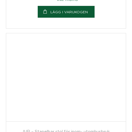
LÄGG I VARUKOGEN
AIR – Stapelbar stol för inom- utomhusbruk