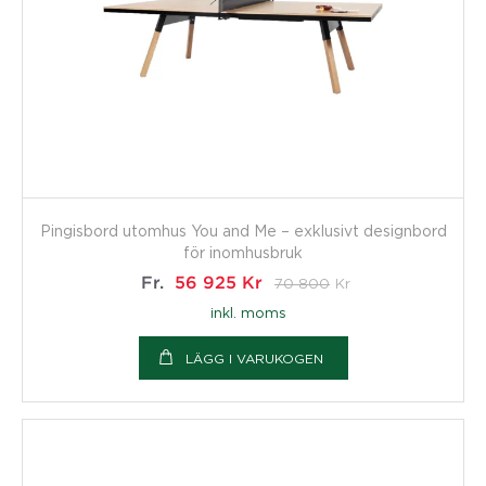
Pingisbord utomhus You and Me – exklusivt designbord
för inomhusbruk
Fr.
56 925
Kr
70 800
Kr
inkl. moms
LÄGG I VARUKOGEN