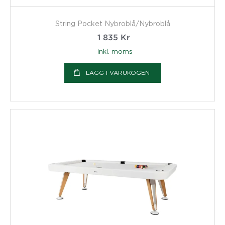
String Pocket Nybroblå/Nybroblå
1 835
Kr
inkl. moms
LÄGG I VARUKOGEN