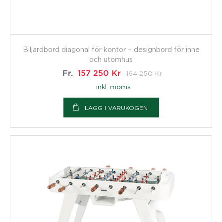
Biljardbord diagonal för kontor – designbord för inne
och utomhus
Fr.
157 250
Kr
164 250
Kr
inkl. moms
LÄGG I VARUKOGEN