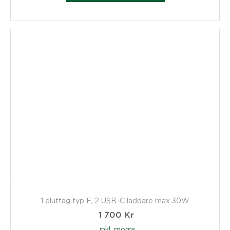
1 eluttag typ F, 2 USB-C laddare max 30W
1 700
Kr
inkl. moms