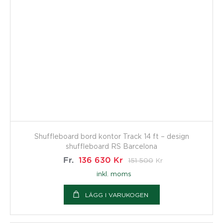
Shuffleboard bord kontor Track 14 ft – design
shuffleboard RS Barcelona
Fr.
136 630
Kr
151 500
Kr
inkl. moms
LÄGG I VARUKOGEN