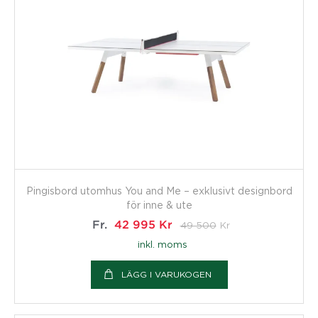
Pingisbord utomhus You and Me – exklusivt designbord
för inne & ute
Fr.
42 995
Kr
49 500
Kr
inkl. moms
LÄGG I VARUKOGEN