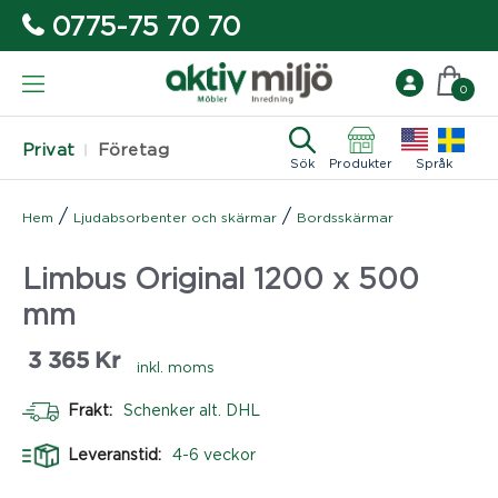
0775-75 70 70
0
Privat
Företag
Sök
Produkter
Språk
/
/
Hem
Ljudabsorbenter och skärmar
Bordsskärmar
Limbus Original 1200 x 500
mm
3 365
Kr
inkl. moms
Frakt:
Schenker alt. DHL
Leveranstid:
4-6 veckor