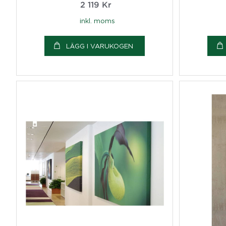
2 119
Kr
inkl. moms
LÄGG I VARUKOGEN