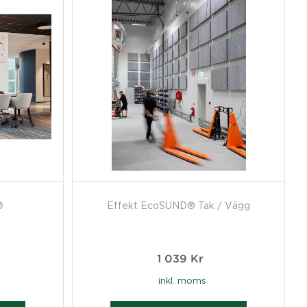
®
Effekt EcoSUND® Tak / Vägg
1 039
Kr
inkl. moms