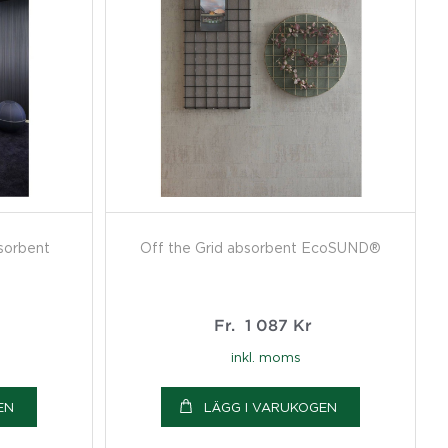
orbent
Off the Grid absorbent EcoSUND®
Fr.
1 087
Kr
inkl. moms
EN
LÄGG I VARUKOGEN