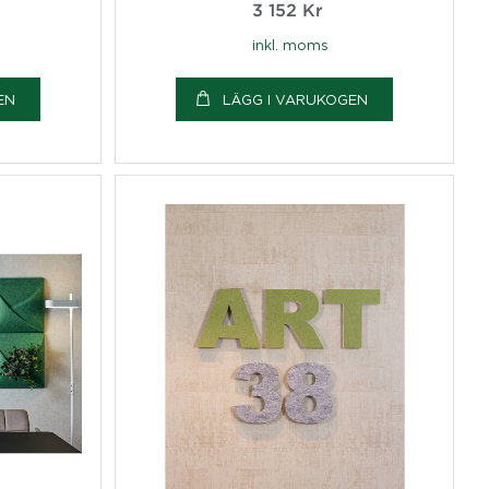
3 152
Kr
inkl. moms
EN
LÄGG I VARUKOGEN