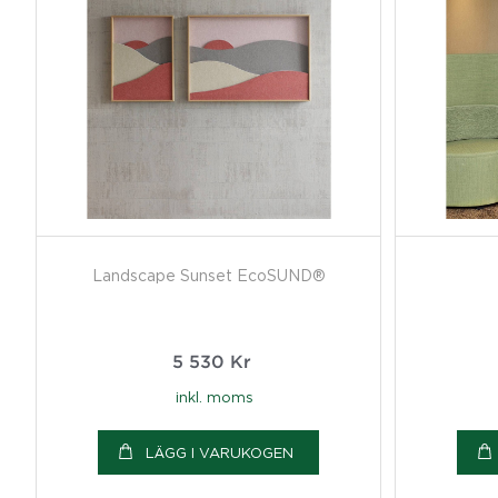
Landscape Sunset EcoSUND®
5 530
Kr
inkl. moms
LÄGG I VARUKOGEN