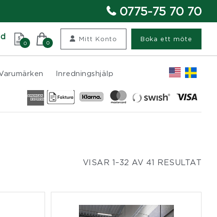
0775-75 70 70
nd
Mitt Konto
Boka ett möte
0
0
Varumärken
Inredningshjälp
VISAR 1–32 AV 41 RESULTAT