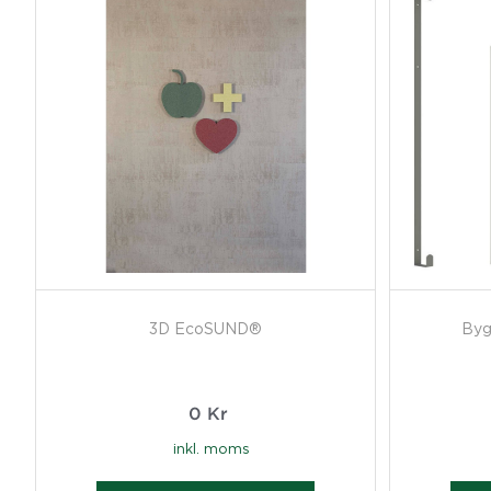
3D EcoSUND®
Byg
0
Kr
inkl. moms