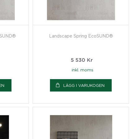
coSUND®
Landscape Spring EcoSUND®
5 530
Kr
inkl. moms
EN
LÄGG I VARUKOGEN