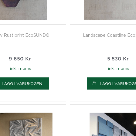
y Rust print EcoSUND®
Landscape Coastline E
9 650
Kr
5 530
Kr
inkl. moms
inkl. moms
LÄGG I VARUKOGEN
LÄGG I VARUKOG