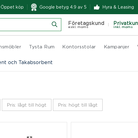
& Öppet köp
Google betyg 4.9 av 5
Hyra & Leasing
Företagskund
Privatku
exkl. moms
inkl. moms
nsmöbler
Tysta Rum
Kontorsstolar
Kampanjer
nt och Takabsorbent
Pris: lågt till högt
Pris: högt till lågt