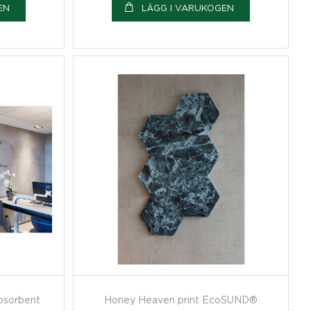
EN
LÄGG I VARUKOGEN
sorbent
Honey Heaven print EcoSUND®