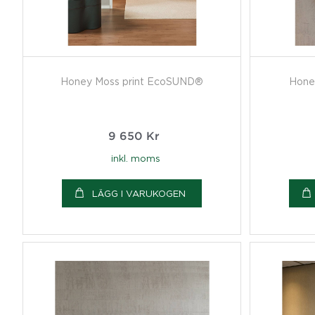
Honey Moss print EcoSUND®
Hone
9 650
Kr
inkl. moms
LÄGG I VARUKOGEN