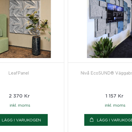
LeafPanel
Nivå EcoSUND® Väggabs
2 370
Kr
1 157
Kr
inkl. moms
inkl. moms
LÄGG I VARUKOGEN
LÄGG I VARUKOG