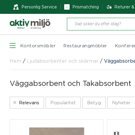
Personlig Service
Prismatching
Returer 
Produktsökning
Kontorsmöbler
Restaurangmöbler
Konfere
Hem
/
Ljudabsorbenter och skärmar
/
Väggabsorbe
Väggabsorbent och Takabsorbent
Relevans
Popularitet
Betyg
Nyheter