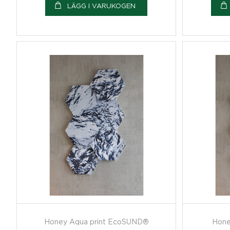
LÄGG I VARUKOGEN
Honey Aqua print EcoSUND®
Hone