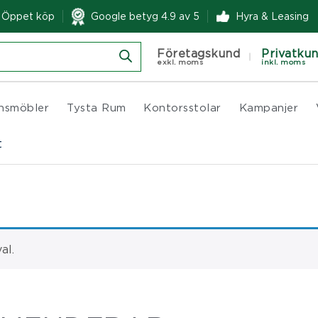
& Öppet köp
Google betyg 4.9 av 5
Hyra & Leasing
Företagskund
Privatku
exkl. moms
inkl. moms
nsmöbler
Tysta Rum
Kontorsstolar
Kampanjer
t
al.