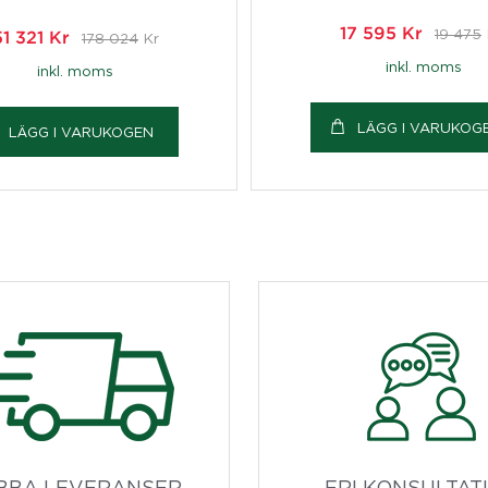
17 595
Kr
19 475
51 321
Kr
178 024
Kr
inkl. moms
inkl. moms
LÄGG I VARUKOG
LÄGG I VARUKOGEN
BBA LEVERANSER
FRI KONSULTAT