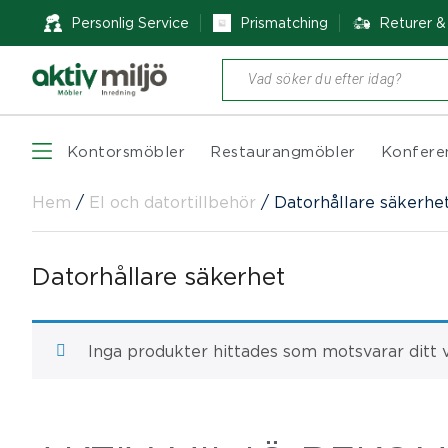
Personlig Service
Prismatching
Returer 
Produktsökning
Kontorsmöbler
Restaurangmöbler
Konfere
Hem
/
El och datortillbehör
/
Datorhållare säkerhe
Datorhållare säkerhet
Inga produkter hittades som motsvarar ditt v