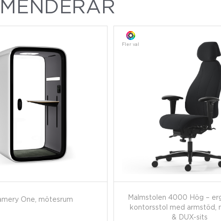
MMENDERAR
Fler val
Malmstolen 4000 Hög – er
amery One, mötesrum
kontorsstol med armstöd, 
& DUX-sits