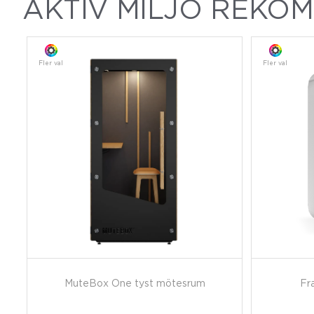
AKTIV MILJÖ REKO
Fler val
Fler val
MuteBox One tyst mötesrum
Fr