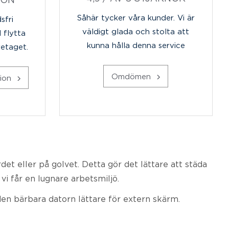
Såhär tycker våra kunder. Vi är
sfri
väldigt glada och stolta att
l flytta
kunna hålla denna service
retaget.
Omdömen
tion
et eller på golvet. Detta gör det lättare att städa
vi får en lugnare arbetsmiljö.
den bärbara datorn lättare för extern skärm.