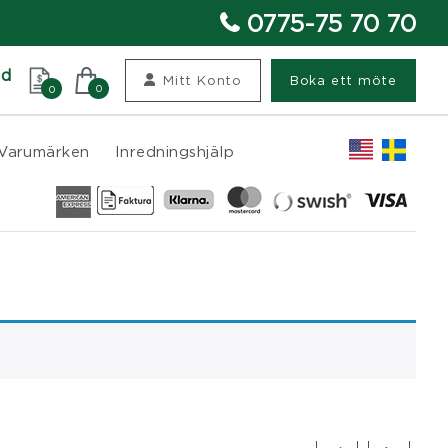
0775-75 70 70
nd
Mitt Konto
Boka ett möte
0
0
Varumärken
Inredningshjälp