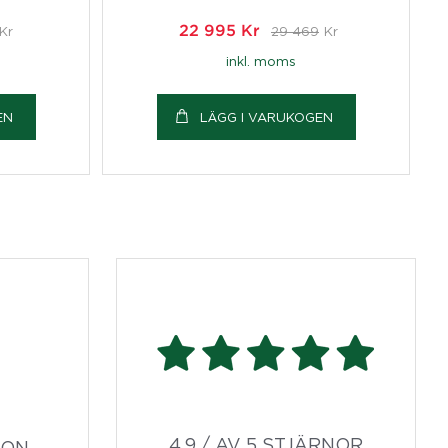
Kr
22 995
Kr
29 469
Kr
inkl. moms
EN
LÄGG I VARUKOGEN
4,9 / AV 5 STJÄRNOR
ION