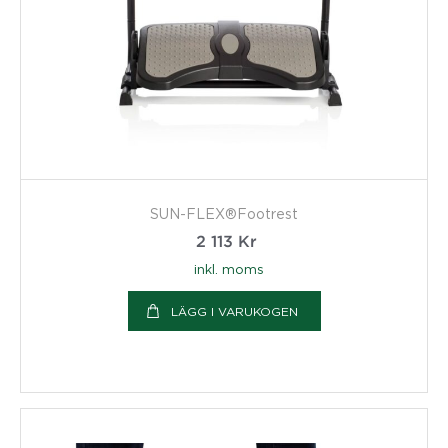
SUN-FLEX®Footrest
2 113
Kr
inkl. moms
LÄGG I VARUKOGEN