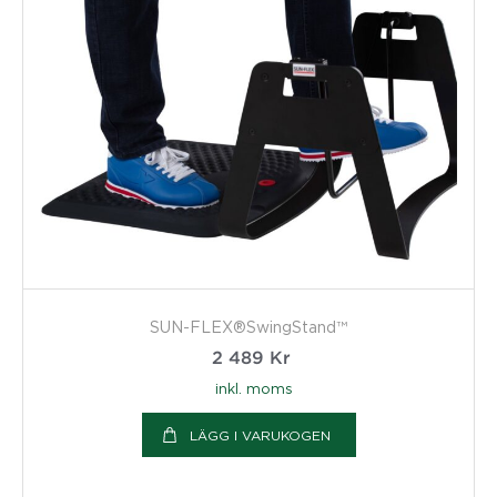
SUN-FLEX®SwingStand™
2 489
Kr
inkl. moms
LÄGG I VARUKOGEN