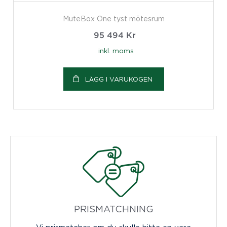
MuteBox One tyst mötesrum
95 494
Kr
inkl. moms
LÄGG I VARUKOGEN
PRISMATCHNING
Vi prismatchar om du skulle hitta en vara