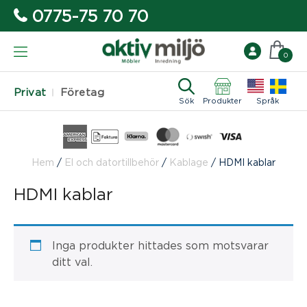
0775-75 70 70
0
Privat
Företag
Sök
Produkter
Språk
Hem
/
El och datortillbehör
/
Kablage
/
HDMI kablar
HDMI kablar
Inga produkter hittades som motsvarar
ditt val.