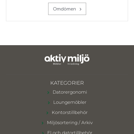
Omdömen
KATEGORIER
Datorergonomi
Loungemöbler
Kontorstillbehör
Miljösortering / Arkiv
El och datortillbehör