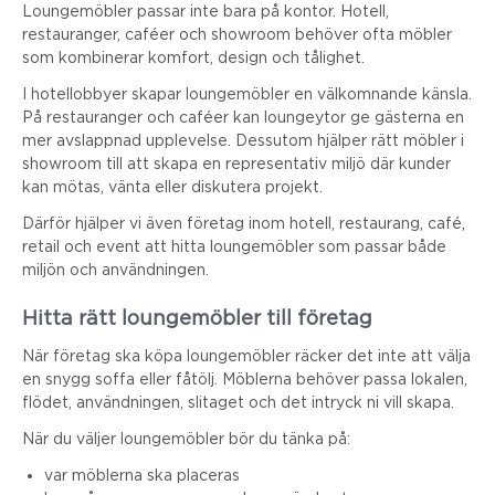
Loungemöbler passar inte bara på kontor. Hotell,
restauranger, caféer och showroom behöver ofta möbler
som kombinerar komfort, design och tålighet.
I hotellobbyer skapar loungemöbler en välkomnande känsla.
På restauranger och caféer kan loungeytor ge gästerna en
mer avslappnad upplevelse. Dessutom hjälper rätt möbler i
showroom till att skapa en representativ miljö där kunder
kan mötas, vänta eller diskutera projekt.
Därför hjälper vi även företag inom hotell, restaurang, café,
retail och event att hitta loungemöbler som passar både
miljön och användningen.
Hitta rätt loungemöbler till företag
När företag ska köpa loungemöbler räcker det inte att välja
en snygg soffa eller fåtölj. Möblerna behöver passa lokalen,
flödet, användningen, slitaget och det intryck ni vill skapa.
När du väljer loungemöbler bör du tänka på:
var möblerna ska placeras