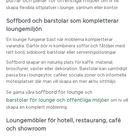
puffar och pallar för offentliga miljöer
om ni vill
skapa flexibla sittplatser i lounge, väntrum eller kontor.
Soffbord och barstolar som kompletterar
loungemiljön
En lounge fungerar bäst när möblerna kompletterar
varandra. Därför bör ni kombinera soffor och fåtöljer med
rätt bord, sidobord, barstolar eller serveringslösningar.
Soffbord skapar en naturlig plats för kaffe, material,
broschyrer, växter eller dekoration. Barstolar kan samtidigt
passa bra i loungeytor, caféer, sociala zoner och informella
mötesplatser där man vill skapa en mer aktiv sittmiljö.
soffbord för lounge
Se gärna våra
och
barstolar för lounge och offentliga miljöer
om ni vill
skapa en komplett möblering.
Loungemöbler för hotell, restaurang, café
och showroom