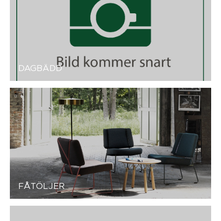
DAGBÄDD
FÅTÖLJER