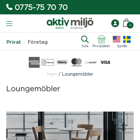
0775-75 70 70
0
Privat
Företag
Sök
Produkter
Språk
Hem
/
Loungemöbler
Loungemöbler