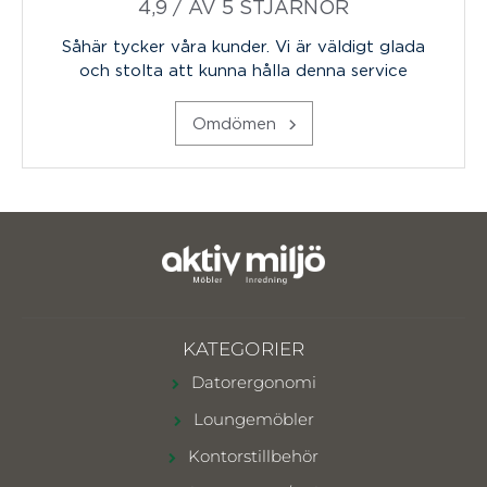
4,9 / AV 5 STJÄRNOR
Såhär tycker våra kunder. Vi är väldigt glada
och stolta att kunna hålla denna service
Omdömen
KATEGORIER
Datorergonomi
Loungemöbler
Kontorstillbehör