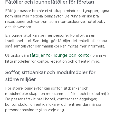
Fåtöljer och loungefåtöljer för företag
Fåtöljer passar bra när ni vill skapa mindre sittgrupper, lugna
hörn eller mer flexibla loungeytor. De fungerar lika bra i
receptioner och väntrum som i kontorslounge, hotellobby
och showroom.
En loungefåtölj kan ge mer personlig komfort än en
traditionell stol. Samtidigt gör fåtöljer det enkelt att skapa
små samtalsytor där människor kan mötas mer informellt.
fåtöljer för lounge och kontor
Utforska våra
om ni vill
hitta modeller för kontor, reception och offentlig miljö.
Soffor, sittbänkar och modulmöbler för
större miljöer
För större loungeytor kan soffor, sittbänkar och
modulmöbler skapa en mer sammanhållen och flexibel miljö.
De passar särskilt bra i hotell, konferensanläggningar,
kontor, skolor, offentliga lokaler och entréer där många
personer använder ytan varje dag.