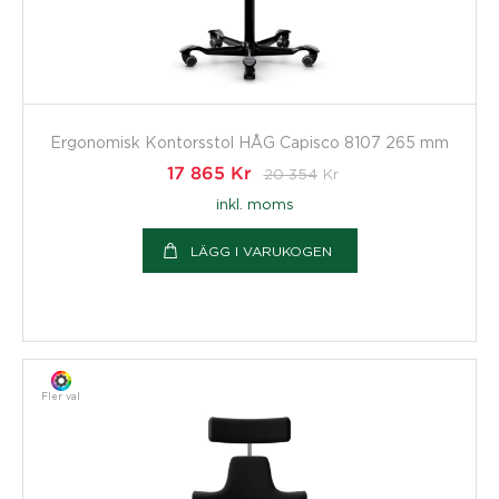
Ergonomisk Kontorsstol HÅG Capisco 8107 265 mm
17 865
Kr
20 354
Kr
inkl. moms
LÄGG I VARUKOGEN
Fler val