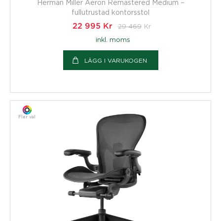
Herman Miller Aeron Remastered Medium –
fullutrustad kontorsstol
22 995
Kr
29 469
Kr
inkl. moms
LÄGG I VARUKOGEN
Fler val