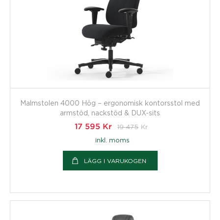
Malmstolen 4000 Hög – ergonomisk kontorsstol med
armstöd, nackstöd & DUX-sits
17 595
Kr
19 475
Kr
inkl. moms
LÄGG I VARUKOGEN