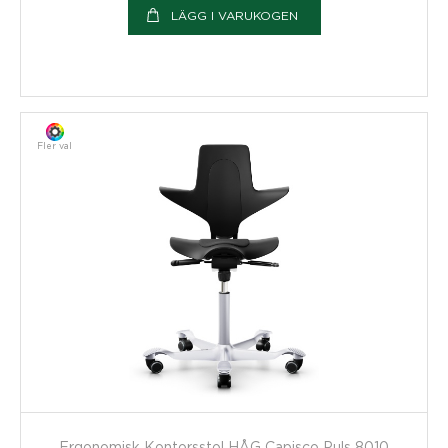
LÄGG I VARUKOGEN
Fler val
Ergonomisk Kontorsstol HÅG Capisco Puls 8010