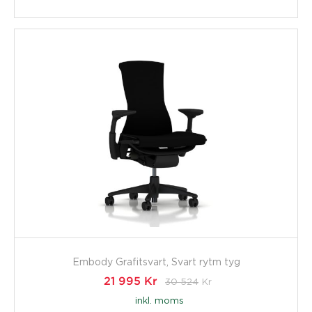
Embody Grafitsvart, Svart rytm tyg
21 995
Kr
30 524
Kr
inkl. moms