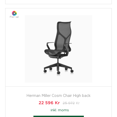
Fler val
Herman Miller Cosm Chair High back
22 596
Kr
25 972
Kr
inkl. moms