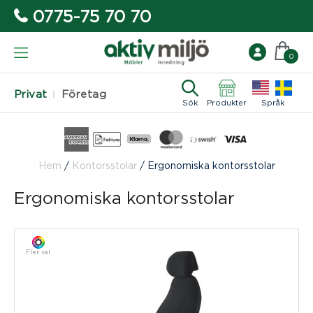
0775-75 70 70
0
Privat
Företag
Sök
Produkter
Språk
Hem
/
Kontorsstolar
/
Ergonomiska kontorsstolar
Ergonomiska kontorsstolar
Fler val