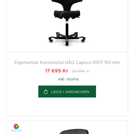
Ergonomisk Kontorsstol HÅG Capisco 8107 150 mm
17 695
Kr
20 184
Kr
inkl. moms
LÄGG I VARUKOGEN
Fler val