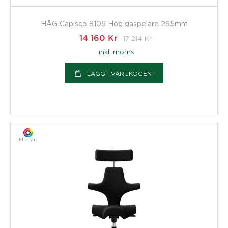
HÅG Capisco 8106 Hög gaspelare 265mm
14 160
Kr
17 214
Kr
inkl. moms
LÄGG I VARUKOGEN
Fler val