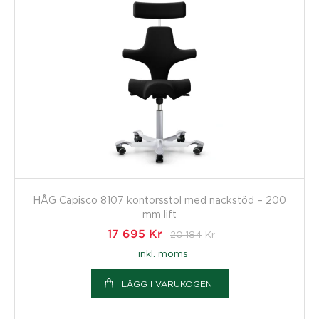
HÅG Capisco 8107 kontorsstol med nackstöd – 200
mm lift
17 695
Kr
20 184
Kr
inkl. moms
LÄGG I VARUKOGEN