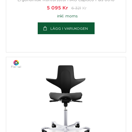
5 095
Kr
6 321
Kr
inkl. moms
LÄGG I VARUKOGEN
Fler val