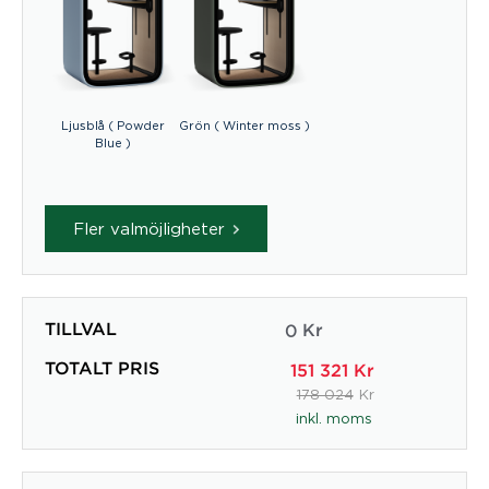
Ljusblå ( Powder
Grön ( Winter moss )
Blue )
Fler valmöjligheter
TILLVAL
0
Kr
TOTALT PRIS
151 321
Kr
178 024
Kr
inkl. moms