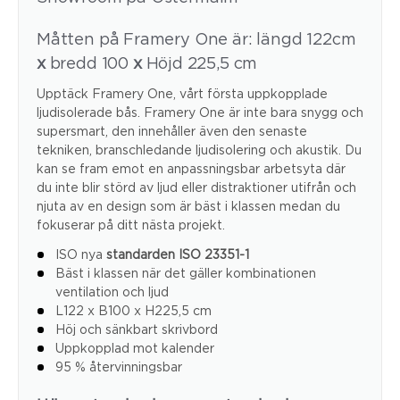
Måtten på Framery One är: längd 122cm
x
bredd 100
x
Höjd 225,5 cm
Upptäck Framery One, vårt första uppkopplade
ljudisolerade bås. Framery One är inte bara snygg och
supersmart, den innehåller även den senaste
tekniken, branschledande ljudisolering och akustik. Du
kan se fram emot en anpassningsbar arbetsyta där
du inte blir störd av ljud eller distraktioner utifrån och
njuta av en design som är bäst i klassen medan du
fokuserar på ditt nästa projekt.
ISO nya
standarden ISO 23351-1
Bäst i klassen när det gäller kombinationen
ventilation och ljud
L122 x B100 x H225,5 cm
Höj och sänkbart skrivbord
Uppkopplad mot kalender
95 % återvinningsbar