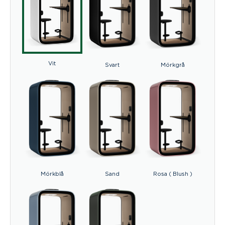
Vit
Svart
Mörkgrå
Mörkblå
Sand
Rosa ( Blush )