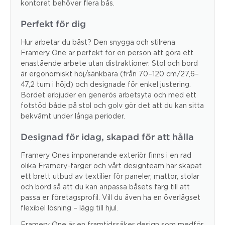
kontoret behöver flera bås.
Perfekt för dig
Hur arbetar du bäst? Den snygga och stilrena
Framery One är perfekt för en person att göra ett
enastående arbete utan distraktioner. Stol och bord
är ergonomiskt höj/sänkbara (från 70–120 cm/27,6–
47,2 tum i höjd) och designade för enkel justering.
Bordet erbjuder en generös arbetsyta och med ett
fotstöd både på stol och golv gör det att du kan sitta
bekvämt under långa perioder.
Designad för idag, skapad för att hålla
Framery Ones imponerande exteriör finns i en rad
olika Framery-färger och vårt designteam har skapat
ett brett utbud av textilier för paneler, mattor, stolar
och bord så att du kan anpassa båsets färg till att
passa er företagsprofil. Vill du även ha en överlägset
flexibel lösning – lägg till hjul.
Framery One är en framtidssäker design som medför