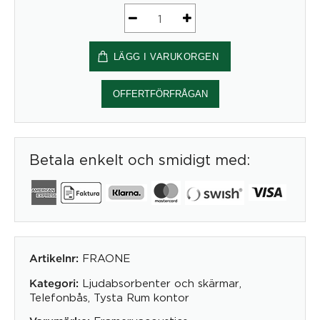
Framery
One,
LÄGG I VARUKORGEN
mötesrum
mängd
OFFERTFÖRFRÅGAN
Betala enkelt och smidigt med:
FRAONE
Artikelnr:
Ljudabsorbenter och skärmar
,
Kategori:
Telefonbås
,
Tysta Rum kontor