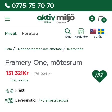
0775-75 70 70
0
Privat
Företag
Sök
Produkter
Språk
/
/
Hem
Ljudabsorbenter och skärmar
Telefonbås
Framery One, mötesrum
151 321
Kr
178 024
Kr
Spara
2 6703
Kr
inkl. moms
Frakt:
Leveranstid:
4-6 arbetsveckor