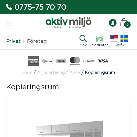
0775-75 70 70
0
Privat
Företag
Sök
Produkter
Språk
Hem
/
Miljösortering / Arkiv
/
Kopieringsrum
Kopieringsrum