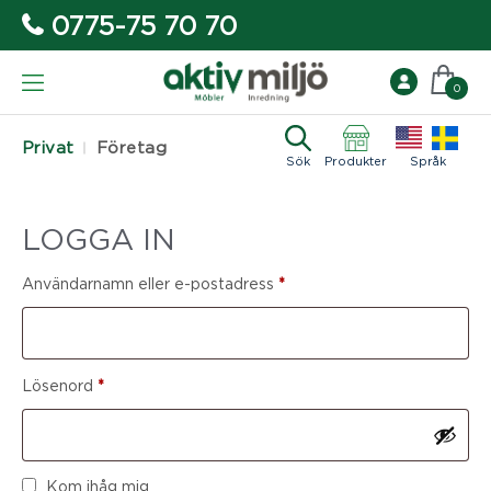
0775-75 70 70
0
Privat
Företag
Sök
Produkter
Språk
LOGGA IN
Användarnamn eller e-postadress
*
Lösenord
*
Kom ihåg mig