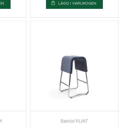
EN
LÄGG I VARUKOGEN
M
Barstol PLINT