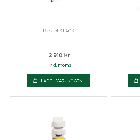
Barstol STACK
2 910
Kr
inkl. moms
LÄGG I VARUKOGEN