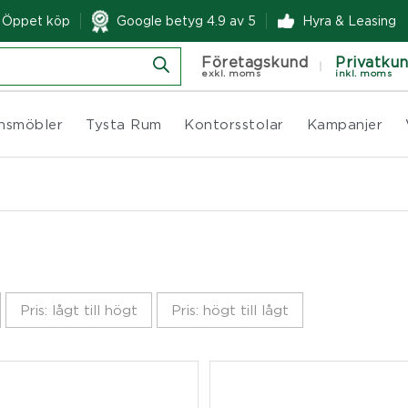
& Öppet köp
Google betyg 4.9 av 5
Hyra & Leasing
Företagskund
Privatku
exkl. moms
inkl. moms
nsmöbler
Tysta Rum
Kontorsstolar
Kampanjer
Pris: lågt till högt
Pris: högt till lågt