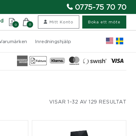
0775-75 70 70
nd
Mitt Konto
Boka ett möte
0
0
Varumärken
Inredningshjälp
VISAR 1–32 AV 129 RESULTAT