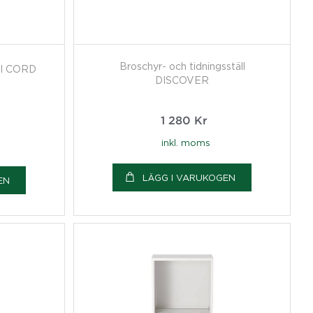
Broschyr- och tidningsställ
äll CORD
DISCOVER
1 280
Kr
inkl. moms
LÄGG I VARUKOGEN
EN