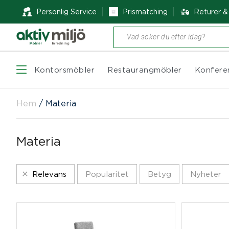
Personlig Service
Prismatching
Returer 
Produktsökning
Kontorsmöbler
Restaurangmöbler
Konfere
Hem
/
Materia
Materia
Relevans
Popularitet
Betyg
Nyheter