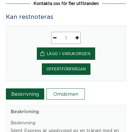
Kontakta oss för fler utföranden
Kan restnoteras
Silent
Express
LÄGG I VARUKORGEN
mängd
OFFERTFÖRFRÅGAN
Beskrivning
Omdömen
Beskrivning
Beskrivning
Silent Express är uppbyggd av en träram med en