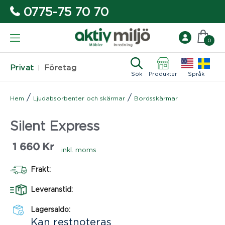
0775-75 70 70
0
Privat
Företag
Sök
Produkter
Språk
/
/
Hem
Ljudabsorbenter och skärmar
Bordsskärmar
Silent Express
1 660
Kr
inkl. moms
Frakt:
Leveranstid:
Lagersaldo:
Kan restnoteras