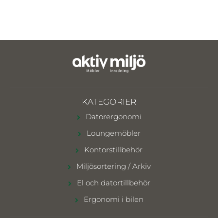
KATEGORIER
Datorergonomi
Loungemöbler
Kontorstillbehör
Miljösortering / Arkiv
El och datortillbehör
Ergonomi i bilen