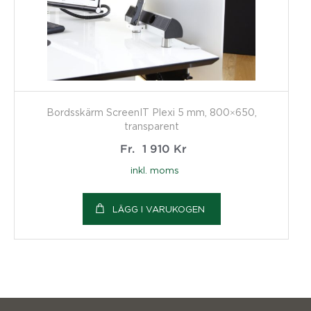
Bordsskärm ScreenIT Plexi 5 mm, 800×650,
transparent
Fr.
1 910
Kr
inkl. moms
LÄGG I VARUKOGEN