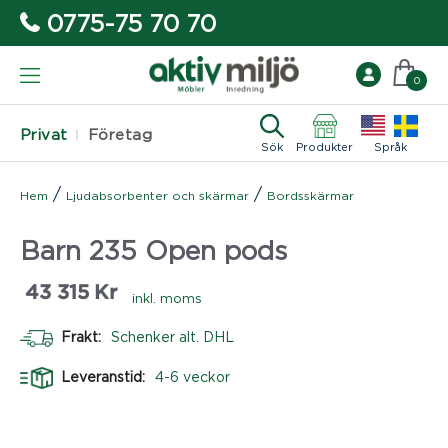
0775-75 70 70
0
Privat
Företag
Sök
Produkter
Språk
/
/
Hem
Ljudabsorbenter och skärmar
Bordsskärmar
Barn 235 Open pods
43 315
Kr
inkl. moms
Frakt:
Schenker alt. DHL
Leveranstid:
4-6 veckor