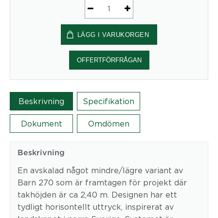
Barn
235
LÄGG I VARUKORGEN
Open
pods
mängd
OFFERTFÖRFRÅGAN
Beskrivning
Specifikation
Dokument
Omdömen
Beskrivning
En avskalad något mindre/lägre variant av
Barn 270 som är framtagen för projekt där
takhöjden är ca 2,40 m. Designen har ett
tydligt horisontellt uttryck, inspirerat av