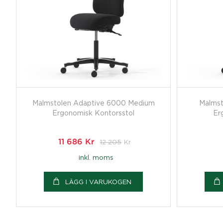
Malmstolen Adaptive 6000 Medium
Malmst
Ergonomisk Kontorsstol
Er
11 686
Kr
12 205
Kr
inkl. moms
LÄGG I VARUKOGEN