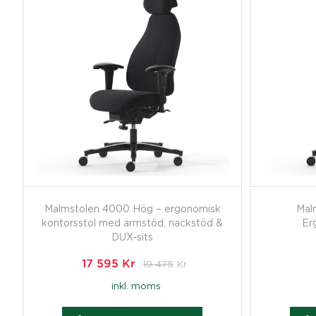
Malmstolen 4000 Hög – ergonomisk
Mal
kontorsstol med armstöd, nackstöd &
Er
DUX-sits
17 595
Kr
19 475
Kr
inkl. moms