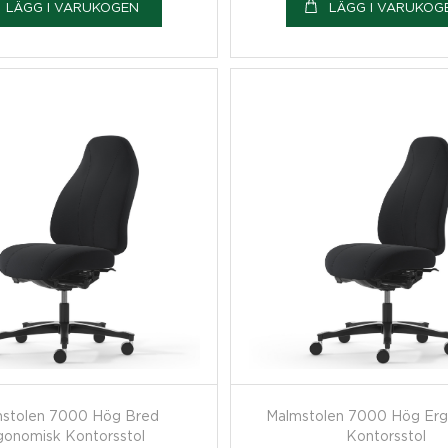
LÄGG I VARUKOGEN
LÄGG I VARUKOG
stolen 7000 Hög Bred
Malmstolen 7000 Hög Er
gonomisk Kontorsstol
Kontorsstol