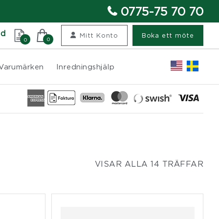
0775-75 70 70
nd
Mitt Konto
Boka ett möte
0
0
Varumärken
Inredningshjälp
VISAR ALLA 14 TRÄFFAR