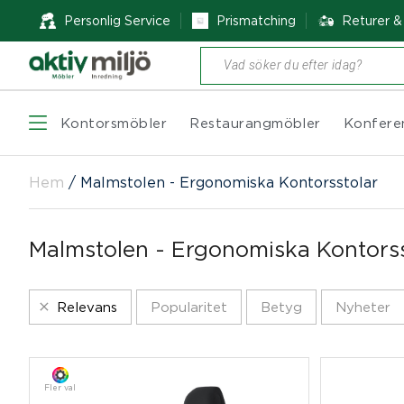
Personlig Service
Prismatching
Returer 
Produktsökning
Kontorsmöbler
Restaurangmöbler
Konfere
Hem
/
Malmstolen - Ergonomiska Kontorsstolar
Malmstolen - Ergonomiska Kontorss
Relevans
Popularitet
Betyg
Nyheter
Fler val