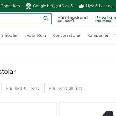
& Öppet köp
Google betyg 4.9 av 5
Hyra & Leasing
Företagskund
Privatku
exkl. moms
inkl. moms
nsmöbler
Tysta Rum
Kontorsstolar
Kampanjer
tolar
Pris: lågt till högt
Pris: högt till lågt