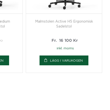
Medium
Malmstolen Active H5 Ergonomisk
tol
Sadelstol
Kr
Fr.
16 100
Kr
inkl. moms
EN
LÄGG I VARUKOGEN