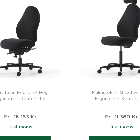
mstolen Focus R4 Hög
Malmstolen R3 Active
gonomisk Kontorsstol
Ergonomisk Kontorss
Fr.
16 163
Kr
Fr.
11 360
Kr
inkl. moms
inkl. moms