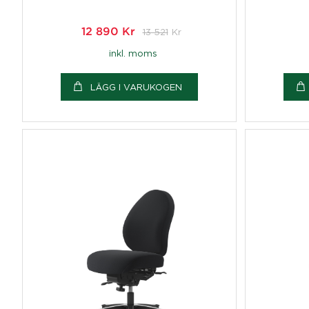
12 890
Kr
13 521
Kr
inkl. moms
LÄGG I VARUKOGEN