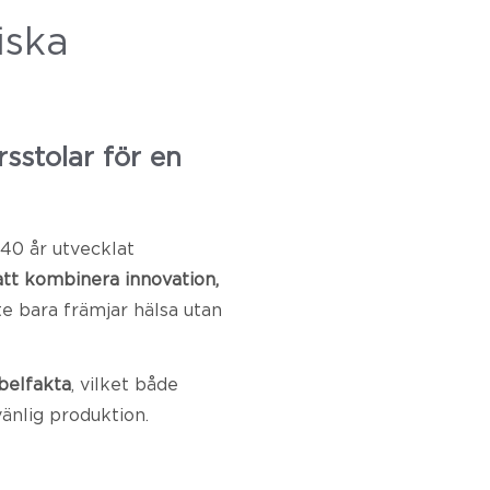
iska
sstolar för en
40 år utvecklat
tt kombinera innovation,
e bara främjar hälsa utan
belfakta
, vilket både
vänlig produktion.