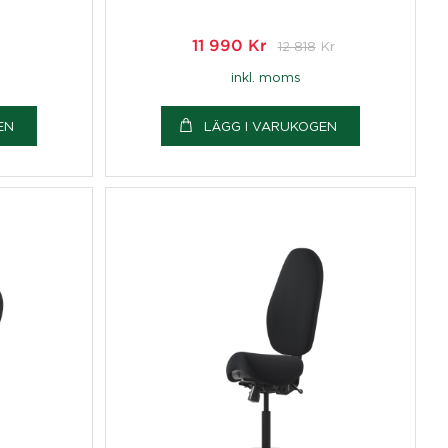
11 990
Kr
12 818
Kr
inkl. moms
EN
LÄGG I VARUKOGEN