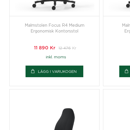
Malmstolen Focus R4 Medium
Mal
Ergonomisk Kontorsstol
Er
11 890
Kr
12 476
Kr
inkl. moms
LÄGG I VARUKOGEN