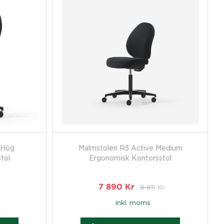
 Hög
Malmstolen R3 Active Medium
tol
Ergonomisk Kontorsstol
7 890
Kr
8 811
Kr
inkl. moms