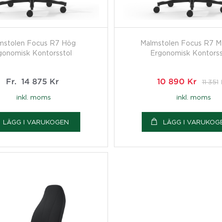
mstolen Focus R7 Hög
Malmstolen Focus R7 
gonomisk Kontorsstol
Ergonomisk Kontorss
Fr.
14 875
Kr
10 890
Kr
11 351
inkl. moms
inkl. moms
LÄGG I VARUKOGEN
LÄGG I VARUKOG