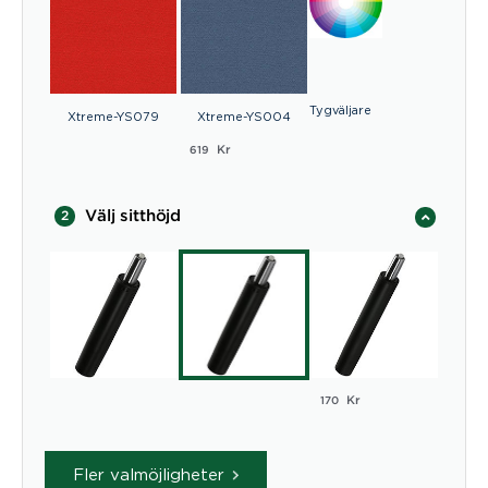
Tygväljare
Xtreme-YS079
Xtreme-YS004
Kr
619
Välj sitthöjd
2
Kr
170
Fler valmöjligheter