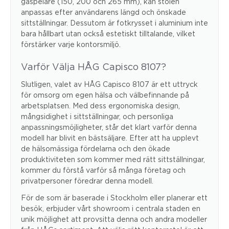
gaspelare (150, 200 och 265 mm), kan stolen
anpassas efter användarens längd och önskade
sittställningar. Dessutom är fotkrysset i aluminium inte
bara hållbart utan också estetiskt tilltalande, vilket
förstärker varje kontorsmiljö.
Varför Välja HÅG Capisco 8107?
Slutligen, valet av HÅG Capisco 8107 är ett uttryck
för omsorg om egen hälsa och välbefinnande på
arbetsplatsen. Med dess ergonomiska design,
mångsidighet i sittställningar, och personliga
anpassningsmöjligheter, står det klart varför denna
modell har blivit en bästsäljare. Efter att ha upplevt
de hälsomässiga fördelarna och den ökade
produktiviteten som kommer med rätt sittställningar,
kommer du förstå varför så många företag och
privatpersoner föredrar denna modell.
För de som är baserade i Stockholm eller planerar ett
besök, erbjuder vårt showroom i centrala staden en
unik möjlighet att provsitta denna och andra modeller