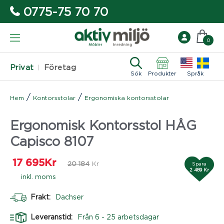
0775-75 70 70
0
Privat
Företag
Sök
Produkter
Språk
/
/
Hem
Kontorsstolar
Ergonomiska kontorsstolar
Ergonomisk Kontorsstol HÅG
Capisco 8107
17 695
Kr
20 184
Kr
Spara
2 489 Kr
inkl. moms
Frakt:
Dachser
Leveranstid:
Från 6 - 25 arbetsdagar