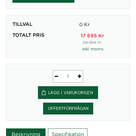
TILLVAL
0
Kr
TOTALT PRIS
17 695
Kr
20 184
Kr
inkl. moms
Ergonomisk
Kontorsstol
LÄGG I VARUKORGEN
HÅG
Capisco
8107
OFFERTFÖRFRÅGAN
mängd
Beskrivning
Specifikation