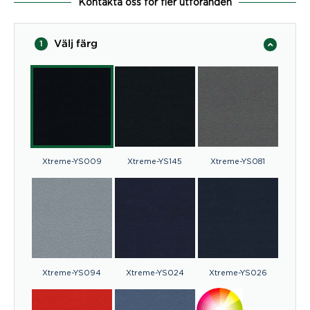
Kontakta oss för fler utföranden
Välj färg
1
Xtreme-YS009
Xtreme-YS145
Xtreme-YS081
Xtreme-YS094
Xtreme-YS024
Xtreme-YS026