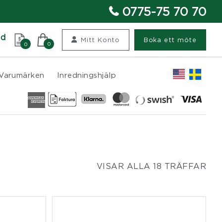
0775-75 70 70
nd
Mitt Konto
Boka ett möte
0
0
Varumärken
Inredningshjälp
VISAR ALLA 18 TRÄFFAR