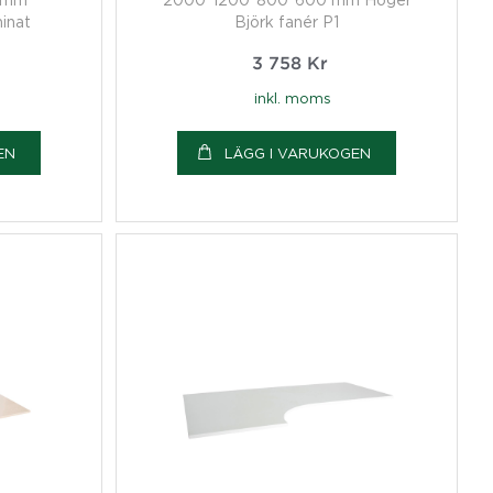
inat
Björk fanér P1
3 758
Kr
inkl. moms
EN
LÄGG I VARUKOGEN