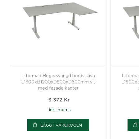
L-formad Högersvängd bordsskiva
L-forma
L1600xB1200xD800xD600mm vit
L1800x
med fasade kanter
3 372
Kr
inkl. moms
LÄGG I VARUKOGEN