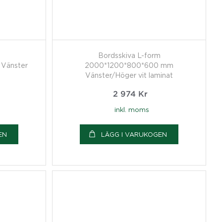
m
Bordsskiva L-form
Vänster
2000*1200*800*600 mm
Vänster/Höger vit laminat
2 974
Kr
inkl. moms
EN
LÄGG I VARUKOGEN