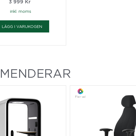
3 999
Kr
inkl. moms
LÄGG I VARUKOGEN
MMENDERAR
Fler val