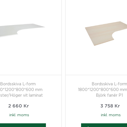
Bordsskiva L-form
Bordsskiva L-for
00*1200*800*600 mm
1800*1200*800*600 mm
ster/Höger vit laminat
Björk fanér P1
2 660
Kr
3 758
Kr
inkl. moms
inkl. moms