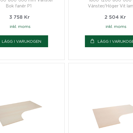
Bok fanér P1
Vänster/Höger Vit lam
3 758
Kr
2 504
Kr
inkl. moms
inkl. moms
LÄGG I VARUKOGEN
LÄGG I VARUKOG