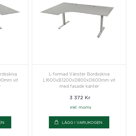
rdsskiva
L-formad Vänster Bordsskiva
0mm vit
L1600xB1200xD800xD600mm vit
r
med fasade kanter
3 372
Kr
inkl. moms
EN
LÄGG I VARUKOGEN