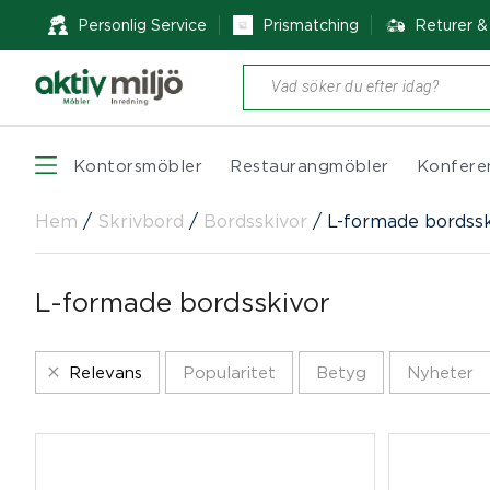
Personlig Service
Prismatching
Returer 
Produktsökning
Kontorsmöbler
Restaurangmöbler
Konfere
Hem
/
Skrivbord
/
Bordsskivor
/
L-formade bordssk
L-formade bordsskivor
Relevans
Popularitet
Betyg
Nyheter