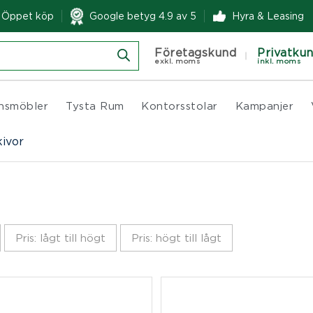
& Öppet köp
Google betyg 4.9 av 5
Hyra & Leasing
Företagskund
Privatku
exkl. moms
inkl. moms
nsmöbler
Tysta Rum
Kontorsstolar
Kampanjer
ivor
Pris: lågt till högt
Pris: högt till lågt