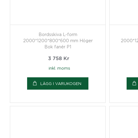
Bordsskiva L-form
2000*1200*800*600 mm Höger
2000*1
Bok fanér P1
3 758
Kr
inkl. moms
LÄGG I VARUKOGEN