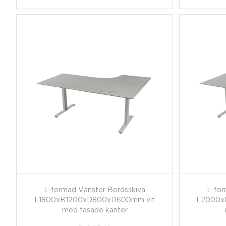
L-formad Vänster Bordsskiva
L-for
L1800xB1200xD800xD600mm vit
L2000x
med fasade kanter