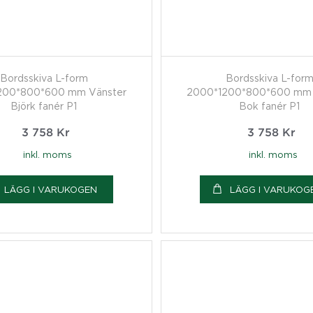
Bordsskiva L-form
Bordsskiva L-for
200*800*600 mm Vänster
2000*1200*800*600 mm 
Björk fanér P1
Bok fanér P1
3 758
Kr
3 758
Kr
inkl. moms
inkl. moms
LÄGG I VARUKOGEN
LÄGG I VARUKOG