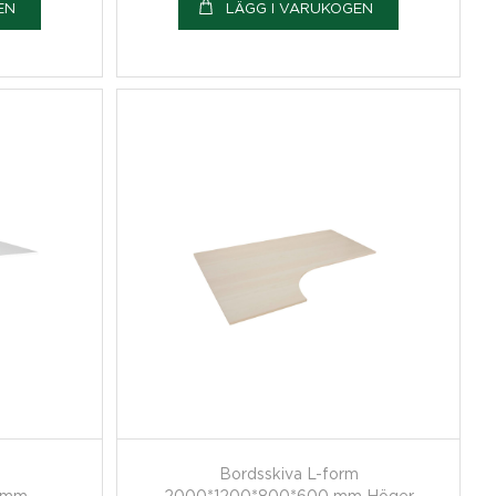
EN
LÄGG I VARUKOGEN
m
Bordsskiva L-form
 mm
2000*1200*800*600 mm Höger