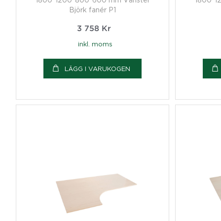
Björk fanér P1
3 758
Kr
inkl. moms
LÄGG I VARUKOGEN