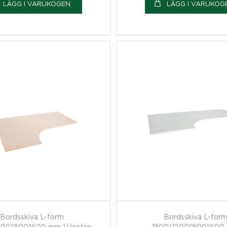
LÄGG I VARUKOGEN
LÄGG I VARUKOG
Bordsskiva L-form
Bordsskiva L-for
200*800*600 mm Vänster
1800*1200*800*600