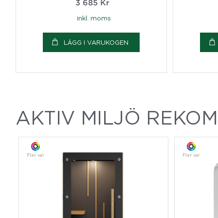
3 685
Kr
inkl. moms
LÄGG I VARUKOGEN
AKTIV MILJÖ REKO
Fler val
Fler val