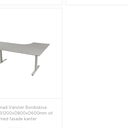
mad Vänster Bordsskiva
B1200xD800xD600mm vit
med fasade kanter