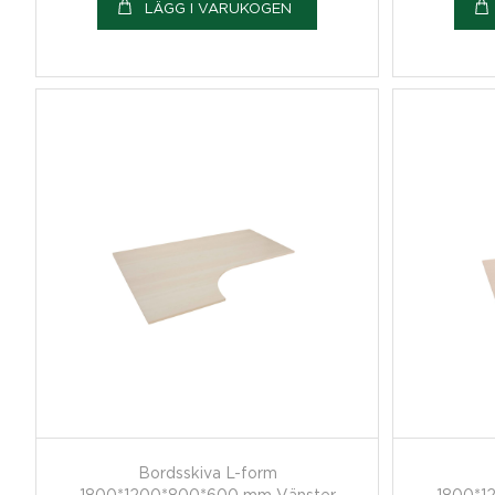
LÄGG I VARUKOGEN
Bordsskiva L-form
1800*1200*800*600 mm Vänster
1800*1