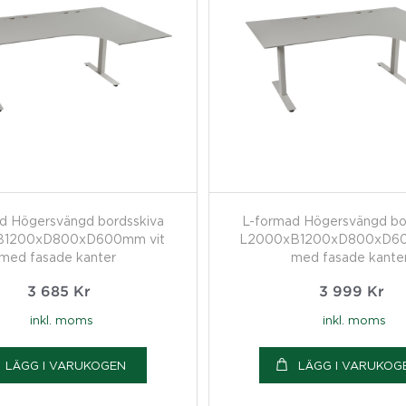
d Högersvängd bordsskiva
L-formad Högersvängd bo
B1200xD800xD600mm vit
L2000xB1200xD800xD60
med fasade kanter
med fasade kante
3 685
Kr
3 999
Kr
inkl. moms
inkl. moms
LÄGG I VARUKOGEN
LÄGG I VARUKOG