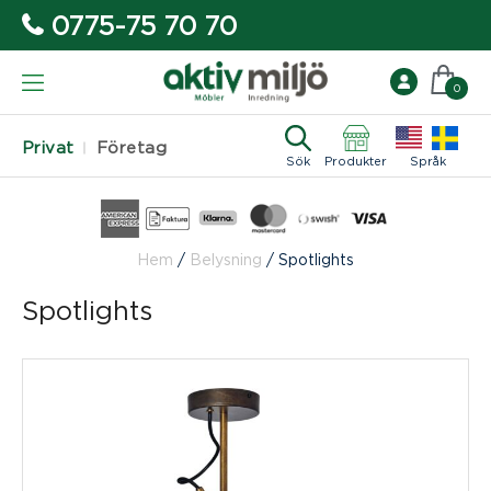
0775-75 70 70
0
Privat
Företag
Sök
Produkter
Språk
Hem
/
Belysning
/
Spotlights
Spotlights