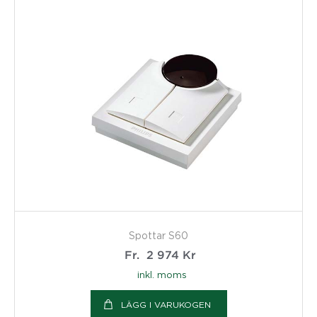
Spottar S60
Fr.
2 974
Kr
inkl. moms
LÄGG I VARUKOGEN