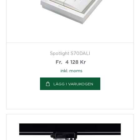
Spotlight S70DALI
Fr.
4 128
Kr
inkl. moms
LÄGG I VARUKOGEN