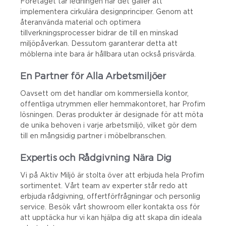
Företaget tar ledningen när det gäller att
implementera cirkulära designprinciper. Genom att
återanvända material och optimera
tillverkningsprocesser bidrar de till en minskad
miljöpåverkan. Dessutom garanterar detta att
möblerna inte bara är hållbara utan också prisvärda.
En Partner för Alla Arbetsmiljöer
Oavsett om det handlar om kommersiella kontor,
offentliga utrymmen eller hemmakontoret, har Profim
lösningen. Deras produkter är designade för att möta
de unika behoven i varje arbetsmiljö, vilket gör dem
till en mångsidig partner i möbelbranschen.
Expertis och Rådgivning Nära Dig
Vi på Aktiv Miljö är stolta över att erbjuda hela Profim
sortimentet. Vårt team av experter står redo att
erbjuda rådgivning, offertförfrågningar och personlig
service. Besök vårt showroom eller kontakta oss för
att upptäcka hur vi kan hjälpa dig att skapa din ideala