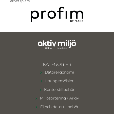
arbetsplats.
KATEGORIER
Datorergonomi
Loungemöbler
Kontorstillbehör
Miljösortering / Arkiv
El och datortillbehör