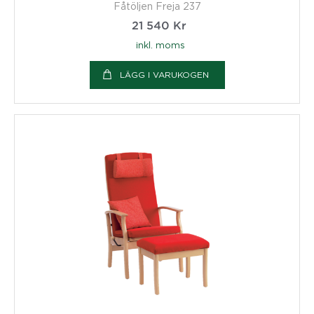
Fåtöljen Freja 237
21 540
Kr
inkl. moms
LÄGG I VARUKOGEN