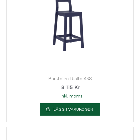
Barstolen Rialto 438
8 115
Kr
inkl. moms
LÄGG I VARUKOGEN