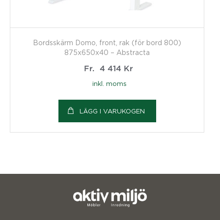
Bordsskärm Domo, front, rak (för bord 800)
875x650x40 – Abstracta
Fr.
4 414
Kr
inkl. moms
LÄGG I VARUKOGEN