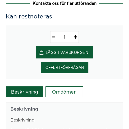
Kontakta oss för fler utföranden
Kan restnoteras
ScreenIT
A30
LÄGG I VARUKORGEN
mängd
OFFERTFÖRFRÅGAN
Beskrivning
Omdömen
Beskrivning
Beskrivning