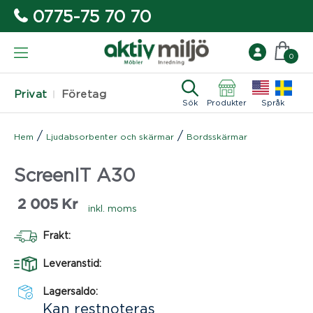
0775-75 70 70
0
Privat
Företag
Sök
Produkter
Språk
/
/
Hem
Ljudabsorbenter och skärmar
Bordsskärmar
ScreenIT A30
2 005
Kr
inkl. moms
Frakt:
Leveranstid:
Lagersaldo:
Kan restnoteras