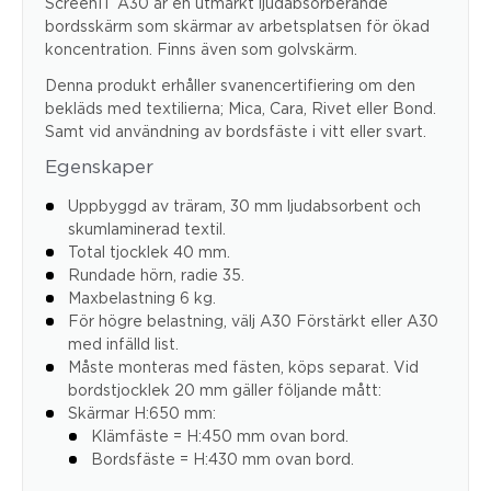
ScreenIT A30 är en utmärkt ljudabsorberande
bordsskärm som skärmar av arbetsplatsen för ökad
koncentration. Finns även som golvskärm.
Denna produkt erhåller svanencertifiering om den
bekläds med textilierna; Mica, Cara, Rivet eller Bond.
Samt vid användning av bordsfäste i vitt eller svart.
Egenskaper
Uppbyggd av träram, 30 mm ljudabsorbent och
skumlaminerad textil.
Total tjocklek 40 mm.
Rundade hörn, radie 35.
Maxbelastning 6 kg.
För högre belastning, välj A30 Förstärkt eller A30
med infälld list.
Måste monteras med fästen, köps separat. Vid
bordstjocklek 20 mm gäller följande mått:
Skärmar H:650 mm:
Klämfäste = H:450 mm ovan bord.
Bordsfäste = H:430 mm ovan bord.