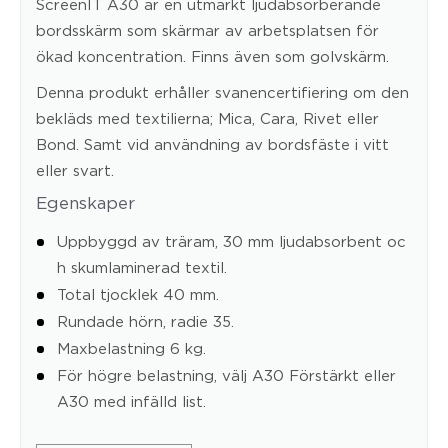
ScreenIT A30 är en utmärkt ljudabsorberande
bordsskärm som skärmar av arbetsplatsen för
ökad koncentration. Finns även som golvskärm.
Denna produkt erhåller svanencertifiering om den
bekläds med textilierna; Mica, Cara, Rivet eller
Bond. Samt vid användning av bordsfäste i vitt
eller svart.
Egenskaper
Uppbyggd av träram, 30 mm ljudabsorbent oc
h skumlaminerad textil.
Total tjocklek 40 mm.
Rundade hörn, radie 35.
Maxbelastning 6 kg.
För högre belastning, välj A30 Förstärkt eller
A30 med infälld list.