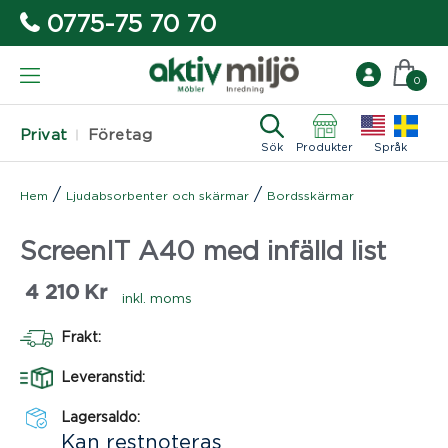
0775-75 70 70
0
Privat
Företag
Sök
Produkter
Språk
/
/
Hem
Ljudabsorbenter och skärmar
Bordsskärmar
ScreenIT A40 med infälld list
4 210
Kr
inkl. moms
Frakt:
Leveranstid:
Lagersaldo:
Kan restnoteras