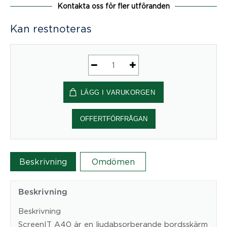
Kontakta oss för fler utföranden
Kan restnoteras
ScreenIT
A40
LÄGG I VARUKORGEN
med
infälld
list
OFFERTFÖRFRÅGAN
mängd
Beskrivning
Omdömen
Beskrivning
Beskrivning
ScreenIT A40 är en ljudabsorberande bordsskärm