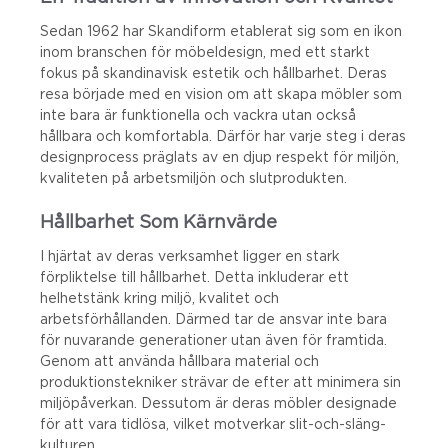
Sedan 1962 har Skandiform etablerat sig som en ikon
inom branschen för möbeldesign, med ett starkt
fokus på skandinavisk estetik och hållbarhet. Deras
resa började med en vision om att skapa möbler som
inte bara är funktionella och vackra utan också
hållbara och komfortabla. Därför har varje steg i deras
designprocess präglats av en djup respekt för miljön,
kvaliteten på arbetsmiljön och slutprodukten.
Hållbarhet Som Kärnvärde
I hjärtat av deras verksamhet ligger en stark
förpliktelse till hållbarhet. Detta inkluderar ett
helhetstänk kring miljö, kvalitet och
arbetsförhållanden. Därmed tar de ansvar inte bara
för nuvarande generationer utan även för framtida.
Genom att använda hållbara material och
produktionstekniker strävar de efter att minimera sin
miljöpåverkan. Dessutom är deras möbler designade
för att vara tidlösa, vilket motverkar slit-och-släng-
kulturen.