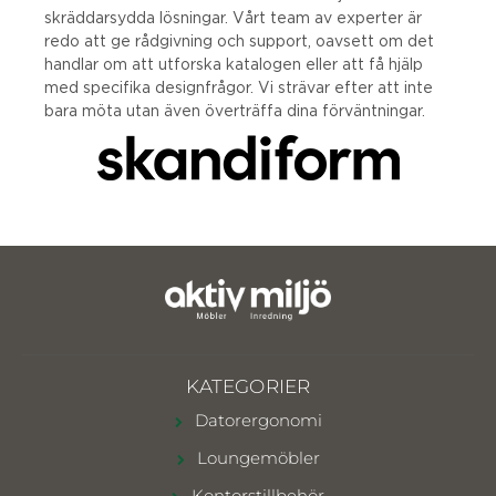
skräddarsydda lösningar. Vårt team av experter är
redo att ge rådgivning och support, oavsett om det
handlar om att utforska katalogen eller att få hjälp
med specifika designfrågor. Vi strävar efter att inte
bara möta utan även överträffa dina förväntningar.
KATEGORIER
Datorergonomi
Loungemöbler
Kontorstillbehör