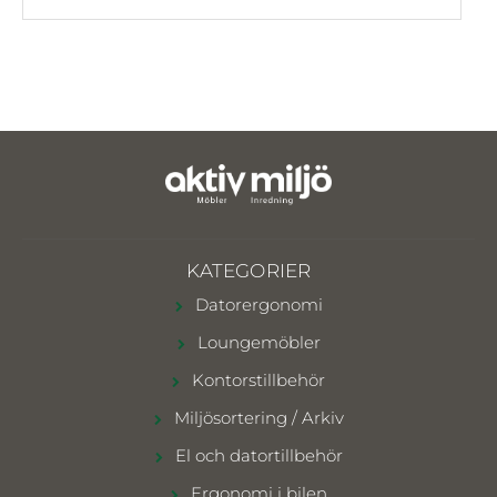
KATEGORIER
Datorergonomi
Loungemöbler
Kontorstillbehör
Miljösortering / Arkiv
El och datortillbehör
Ergonomi i bilen