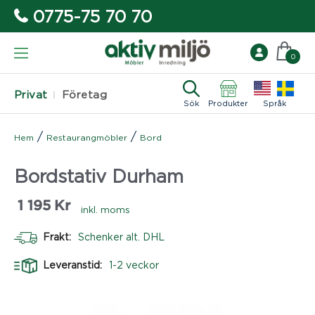
0775-75 70 70
0
Privat
Företag
Sök
Produkter
Språk
/
/
Hem
Restaurangmöbler
Bord
Bordstativ Durham
1 195
Kr
inkl. moms
Frakt:
Schenker alt. DHL
Leveranstid:
1-2 veckor