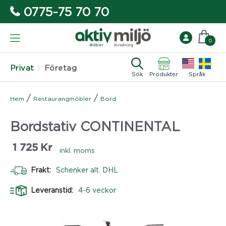
0775-75 70 70
0
Privat
Företag
Sök
Produkter
Språk
/
/
Hem
Restaurangmöbler
Bord
Bordstativ CONTINENTAL
1 725
Kr
inkl. moms
Frakt:
Schenker alt. DHL
Leveranstid:
4-6 veckor