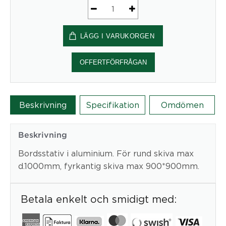
Bordstativ
CONTINENTAL
LÄGG I VARUKORGEN
mängd
OFFERTFÖRFRÅGAN
Beskrivning
Specifikation
Omdömen
Beskrivning
Bordsstativ i aluminium. För rund skiva max
d.1000mm, fyrkantig skiva max 900*900mm.
Betala enkelt och smidigt med: