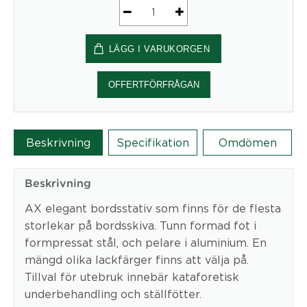
Bordstativ
AX
LÄGG I VARUKORGEN
mängd
OFFERTFÖRFRÅGAN
Beskrivning
Specifikation
Omdömen
Beskrivning
AX elegant bordsstativ som finns för de flesta
storlekar på bordsskiva. Tunn formad fot i
formpressat stål, och pelare i aluminium. En
mängd olika lackfärger finns att välja på.
Tillval för utebruk innebär kataforetisk
underbehandling och ställfötter.