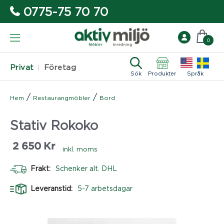
0775-75 70 70
0
Privat
Företag
Sök
Produkter
Språk
/
/
Hem
Restaurangmöbler
Bord
Stativ Rokoko
2 650
Kr
inkl. moms
Frakt:
Schenker alt. DHL
Leveranstid:
5-7 arbetsdagar