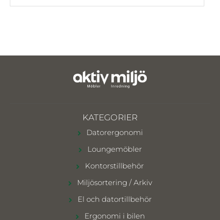
KATEGORIER
Datorergonomi
Loungemöbler
Kontorstillbehör
Miljösortering / Arkiv
El och datortillbehör
Ergonomi i bilen