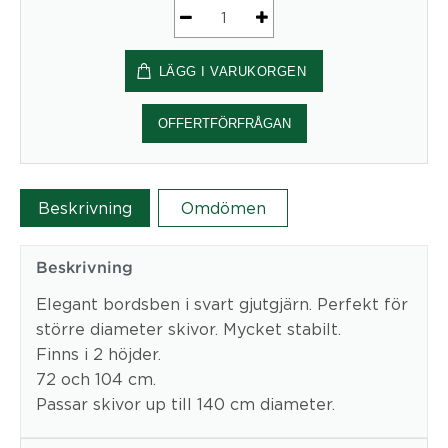
Stativ
Rokoko
LÄGG I VARUKORGEN
mängd
OFFERTFÖRFRÅGAN
Beskrivning
Omdömen
Beskrivning
Elegant bordsben i svart gjutgjärn. Perfekt för
större diameter skivor. Mycket stabilt.
Finns i 2 höjder.
72 och 104 cm.
Passar skivor up till 140 cm diameter.