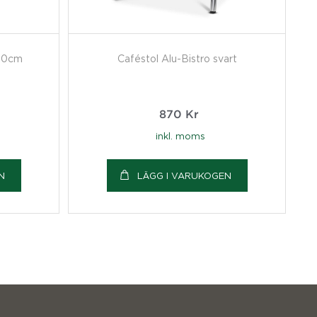
 70cm
Caféstol Alu-Bistro svart
870
Kr
inkl. moms
N
LÄGG I VARUKOGEN