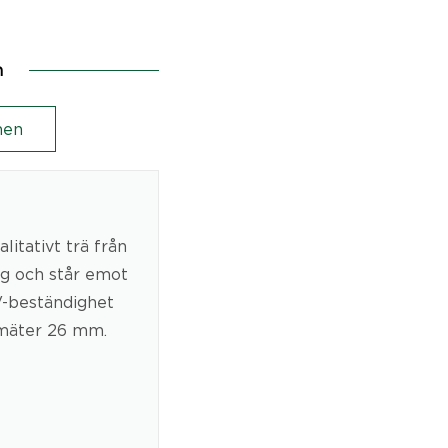
n
en
litativt trä från
ng och står emot
V-beständighet
 mäter 26 mm.