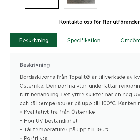
Kontakta oss för fler utförande
Beskrivning
Specifikation
Omdöm
Beskrivning
Bordsskivorna från Topalit® är tillverkade av kva
Österrike. Den porfria ytan underlättar rengöri
tuff behandling. Det yttre skiktet har en hög U
och tål temperaturer på upp till 180°C. Kanten
• Kvalitativt trä från Österrike
• Hög UV-beständighet
• Tål temperaturer på upp till 180°C
• Porfri yta