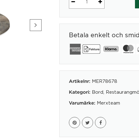
Bordskiva
Concrete
Ø
90cm
Betala enkelt och smi
mängd
MER78678
Artikelnr:
Bord
,
Restaurangmö
Kategori:
Merxteam
Varumärke: