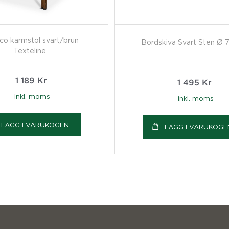
o karmstol svart/brun
Bordskiva Svart Sten Ø
Texteline
1 189
Kr
1 495
Kr
inkl. moms
inkl. moms
LÄGG I VARUKOGEN
LÄGG I VARUKOGE