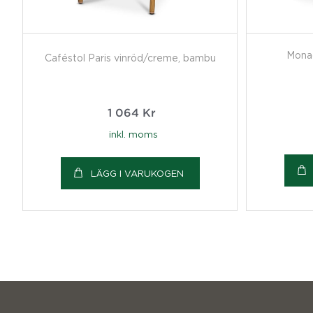
Monac
Caféstol Paris vinröd/creme, bambu
1 064
Kr
inkl. moms
LÄGG I VARUKOGEN