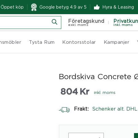
& Öppet köp
Google betyg 4.9 av 5
Hyra & Leasing
Företagskund
Privatku
exkl. moms
inkl. moms
nsmöbler
Tysta Rum
Kontorsstolar
Kampanjer
Bordskiva Concrete
804
Kr
inkl. moms
Frakt:
Schenker alt. DHL