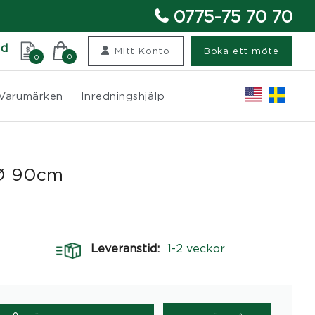
0775-75 70 70
nd
Mitt Konto
Boka ett möte
0
0
Varumärken
Inredningshjälp
 Ø 90cm
Leveranstid:
1-2 veckor