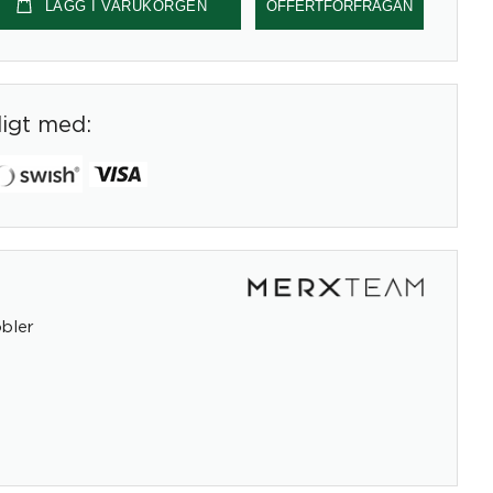
LÄGG I VARUKORGEN
OFFERTFÖRFRÅGAN
digt med:
bler