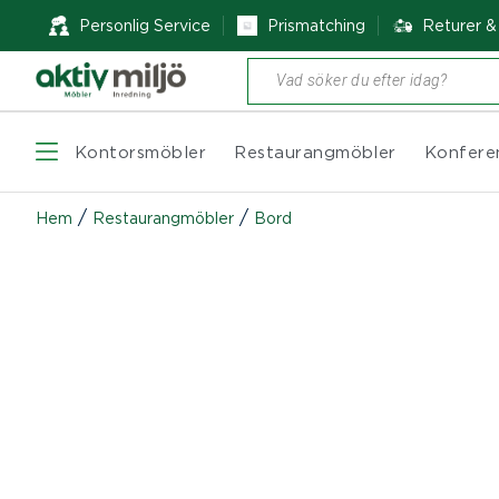
Personlig Service
Prismatching
Returer 
Produktsökning
Kontorsmöbler
Restaurangmöbler
Konfere
/
/
Hem
Restaurangmöbler
Bord