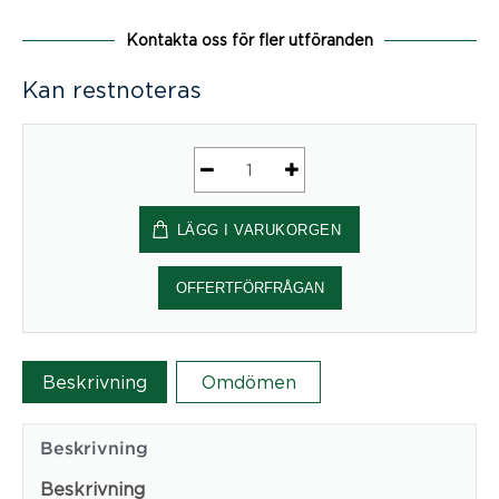
Kontakta oss för fler utföranden
Kan restnoteras
Tell-
Us
LÄGG I VARUKORGEN
EcoSUND®
mängd
OFFERTFÖRFRÅGAN
Beskrivning
Omdömen
Beskrivning
Beskrivning