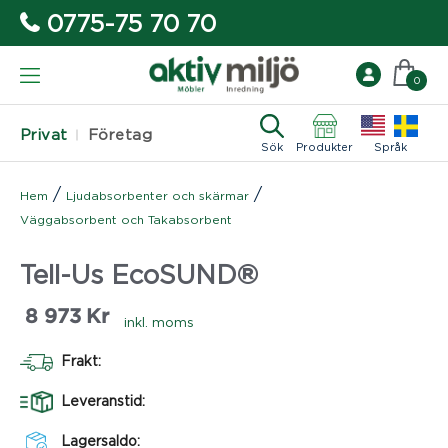
0775-75 70 70
0
Privat
Företag
Sök
Produkter
Språk
/
/
Hem
Ljudabsorbenter och skärmar
Väggabsorbent och Takabsorbent
Tell-Us EcoSUND®
8 973
Kr
inkl. moms
Frakt:
Leveranstid:
Lagersaldo: