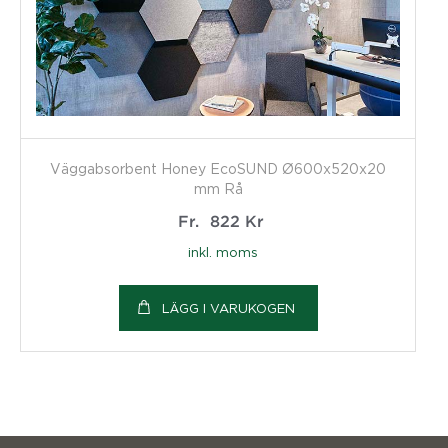
Väggabsorbent Honey EcoSUND Ø600x520x20
mm Rå
Fr.
822
Kr
inkl. moms
LÄGG I VARUKOGEN