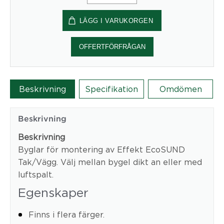
till
LÄGG I VARUKORGEN
Effekt
Tak/Vägg
mängd
OFFERTFÖRFRÅGAN
Beskrivning
Specifikation
Omdömen
Beskrivning
Beskrivning
Byglar för montering av Effekt EcoSUND
Tak/Vägg. Välj mellan bygel dikt an eller med
luftspalt.
Egenskaper
Finns i flera färger.