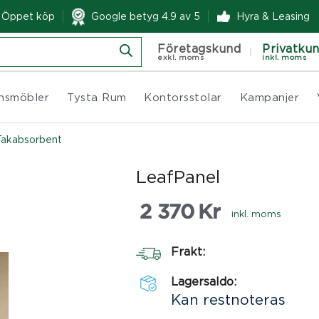
& Öppet köp
Google betyg 4.9 av 5
Hyra & Leasing
Företagskund
Privatku
exkl. moms
inkl. moms
nsmöbler
Tysta Rum
Kontorsstolar
Kampanjer
Takabsorbent
LeafPanel
2 370
Kr
inkl. moms
Frakt:
Lagersaldo:
Kan restnoteras