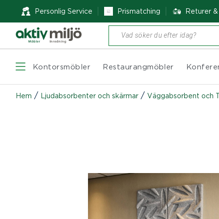
Personlig Service
Prismatching
Returer 
Produktsökning
Kontorsmöbler
Restaurangmöbler
Konfere
/
/
Hem
Ljudabsorbenter och skärmar
Väggabsorbent och 