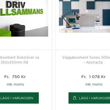
bsorbent Bokstäver ca
Väggabsorbent Soneo 500
350x350mm Rå
– Abstracta
Fr.
750
Kr
Fr.
1 078
Kr
inkl. moms
inkl. moms
LÄGG I VARUKOGEN
LÄGG I VARUKOGE