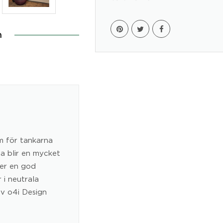
n
m för tankarna
na blir en mycket
ger en god
 i neutrala
av o4i Design