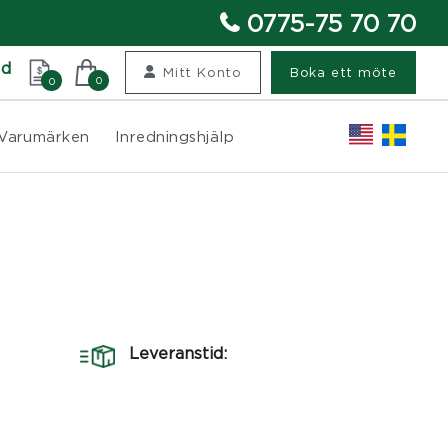
0775-75 70 70
nd
Mitt Konto
Boka ett möte
0
0
Varumärken
Inredningshjälp
Leveranstid: