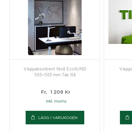
Väggabsorbent Nivå EcoSUND
Vägga
593×593 mm Tak Rå
Fr.
1 209
Kr
inkl. moms
LÄGG I VARUKOGEN