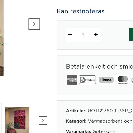
Kan restnoteras
LeafPanel
mängd
Betala enkelt och smi
GOT121360-1-PAR_
Artikelnr:
Väggabsorbent och
Kategori:
Götessons
Varumärke: