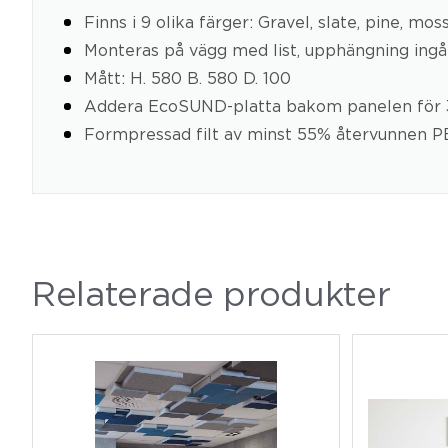
Finns i 9 olika färger: Gravel, slate, pine, mos
Monteras på vägg med list, upphängning ingår
Mått: H. 580 B. 580 D. 100
Addera EcoSUND-platta bakom panelen för 3
Formpressad filt av minst 55% återvunnen P
Relaterade produkter