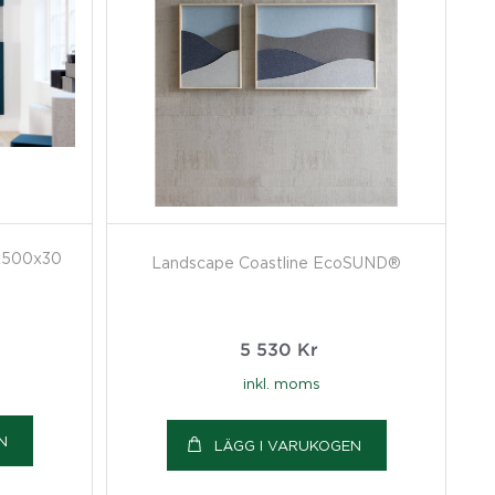
x500x30
Landscape Coastline EcoSUND®
5 530
Kr
inkl. moms
N
LÄGG I VARUKOGEN