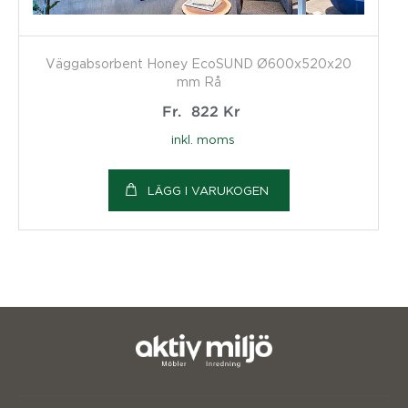
Väggabsorbent Honey EcoSUND Ø600x520x20
mm Rå
Fr.
822
Kr
inkl. moms
LÄGG I VARUKOGEN