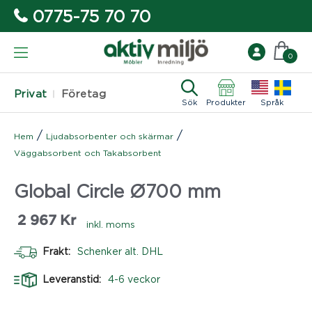
0775-75 70 70
0
Privat
Företag
Sök
Produkter
Språk
/
/
Hem
Ljudabsorbenter och skärmar
Väggabsorbent och Takabsorbent
Global Circle Ø700 mm
2 967
Kr
inkl. moms
Frakt:
Schenker alt. DHL
Leveranstid:
4-6 veckor