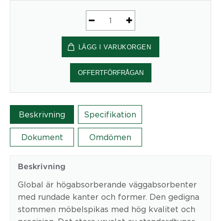
Global
Circle
LÄGG I VARUKORGEN
Ø700
mm
mängd
OFFERTFÖRFRÅGAN
Beskrivning
Specifikation
Dokument
Omdömen
Beskrivning
Global är högabsorberande väggabsorbenter
med rundade kanter och former. Den gedigna
stommen möbelspikas med hög kvalitet och