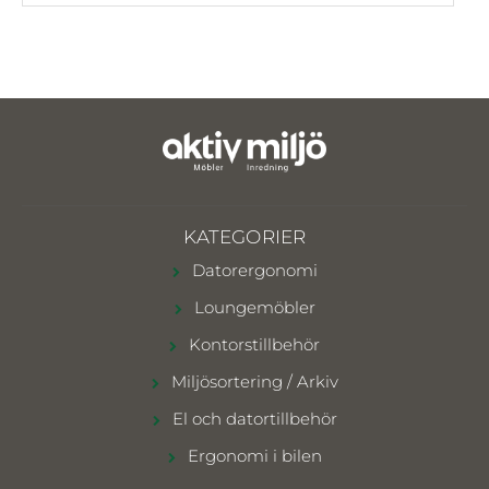
KATEGORIER
Datorergonomi
Loungemöbler
Kontorstillbehör
Miljösortering / Arkiv
El och datortillbehör
Ergonomi i bilen