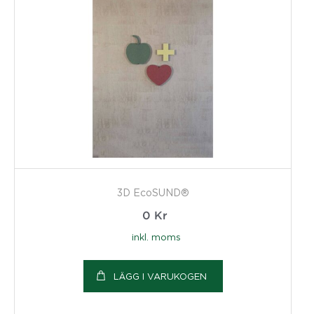
3D EcoSUND®
0
Kr
inkl. moms
LÄGG I VARUKOGEN