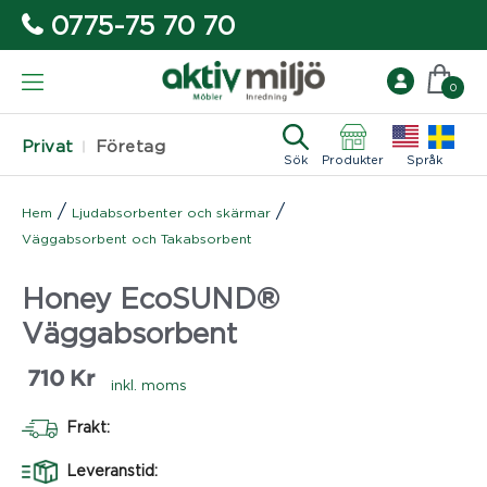
0775-75 70 70
0
Privat
Företag
Sök
Produkter
Språk
/
/
Hem
Ljudabsorbenter och skärmar
Väggabsorbent och Takabsorbent
Honey EcoSUND®
Väggabsorbent
710
Kr
inkl. moms
Frakt:
Leveranstid: