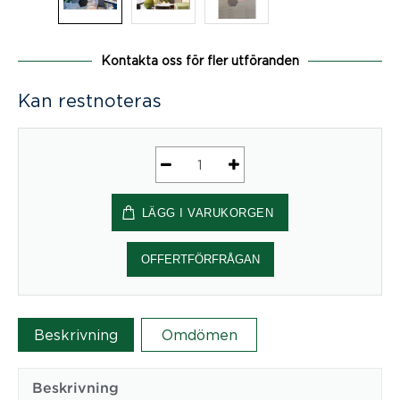
Kontakta oss för fler utföranden
Kan restnoteras
Honey
EcoSUND®
LÄGG I VARUKORGEN
Väggabsorbent
mängd
OFFERTFÖRFRÅGAN
Beskrivning
Omdömen
Beskrivning