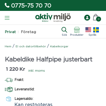
0775-75 70 70
0
Privat
Företag
Sök
Produkter
Språk
/
/
Hem
El och datortillbehör
Kabelkorgar
Kabeldike Halfpipe justerbart
1 220
Kr
inkl. moms
Frakt:
Leveranstid:
Lagersaldo:
Kan restnoteras