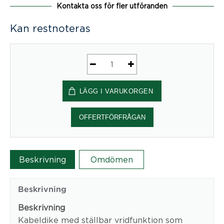
Kontakta oss för fler utföranden
Kan restnoteras
Kabeldike
Halfpipe
LÄGG I VARUKORGEN
justerbart
mängd
OFFERTFÖRFRÅGAN
Beskrivning
Omdömen
Beskrivning
Beskrivning
Kabeldike med ställbar vridfunktion som