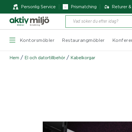
Personlig Service
Prismatching
Returer 
Produktsökning
Kontorsmöbler
Restaurangmöbler
Konfere
/
/
Hem
El och datortillbehör
Kabelkorgar