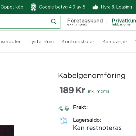
& Öppet köp
Google betyg 4.9 av 5
Hyra & Leasing
Företagskund
Privatku
exkl. moms
inkl. moms
nsmöbler
Tysta Rum
Kontorsstolar
Kampanjer
Kabelgenomföring
189
Kr
inkl. moms
Frakt:
Lagersaldo:
Kan restnoteras