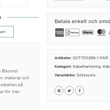
mängd
n
Betala enkelt och smi
en
GOT700288-1-PAR
Artikelnr:
Kabelhantering
,
Kab
Kategori:
m åtkomst
Götessons
Varumärke:
er, material och
produkten på
ar
för mer