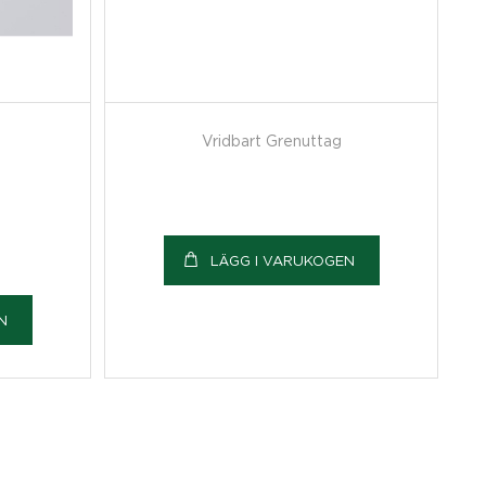
Vridbart Grenuttag
LÄGG I VARUKOGEN
N