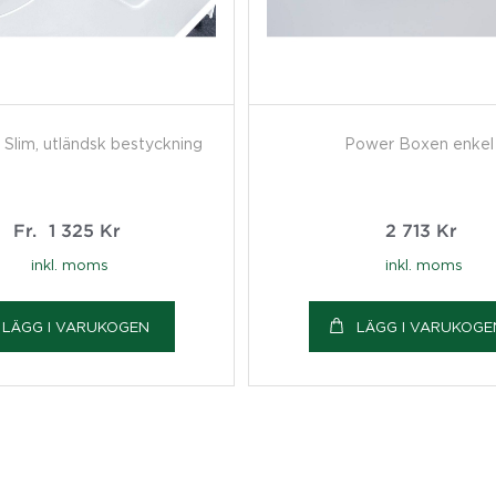
 Slim, utländsk bestyckning
Power Boxen enkel
Fr.
1 325
Kr
2 713
Kr
inkl. moms
inkl. moms
LÄGG I VARUKOGEN
LÄGG I VARUKOGE