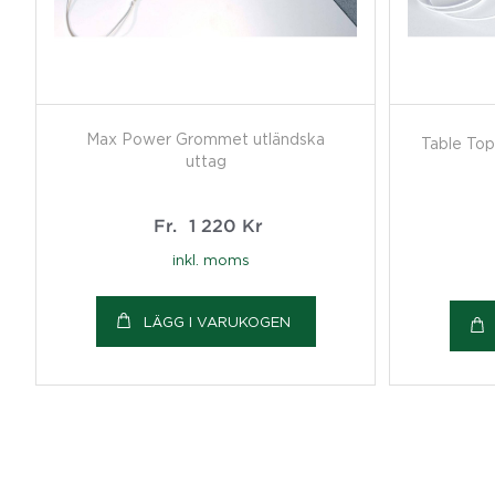
Max Power Grommet utländska
Table Top
uttag
Fr.
1 220
Kr
inkl. moms
LÄGG I VARUKOGEN