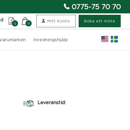
0775-75 70 70
nd
Mitt Konto
Boka ett möte
0
0
Varumärken
Inredningshjälp
Leveranstid: