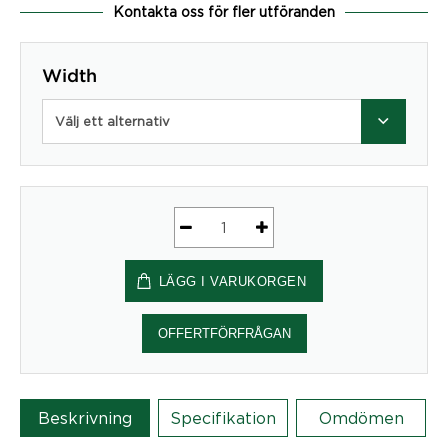
Kontakta oss för fler utföranden
Width
Välj ett alternativ
Office
Power
LÄGG I VARUKORGEN
Clamp
mängd
OFFERTFÖRFRÅGAN
Beskrivning
Specifikation
Omdömen