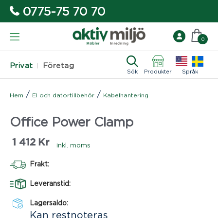
0775-75 70 70
0
Privat
Företag
Sök
Produkter
Språk
/
/
Hem
El och datortillbehör
Kabelhantering
Office Power Clamp
1 412
Kr
inkl. moms
Frakt:
Leveranstid:
Lagersaldo:
Kan restnoteras